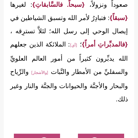
صعوداً ونزولاً،
{سبحاً. فالسَّابقاتِ}
: لغيرها
{سبقاً}
: فتبادِرُ لأمر الله وتسبق الشياطين في
إيصال الوحي إلى رسل الله؛ لئلاَّ تسترِقه ،
{فالمدبِّراتِ أمراً}
؛
: الملائكة الذين جعلهم
[أي]
الله يدبِّرون كثيراً من أمور العالم العلويِّ
والسفليِّ من الأمطار والنَّبات
والرِّياح
[والأشجار]
والبحار والأجنَّة والحيوانات والجنَّة والنار وغير
ذلك.