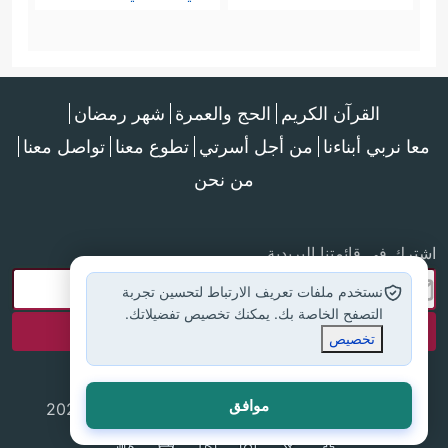
القرآن الكريم
الحج والعمرة
شهر رمضان
معا نربي أبناءنا
من أجل أسرتي
تطوع معنا
تواصل معنا
من نحن
اشترك في قائمتنا البريدية
نستخدم ملفات تعريف الارتباط لتحسين تجربة
التصفح الخاصة بك. يمكنك تخصيص تفضيلاتك.
تخصيص
موافق
جميع الحقوق محفوظة لموقع إسلام أون لاين © 2025