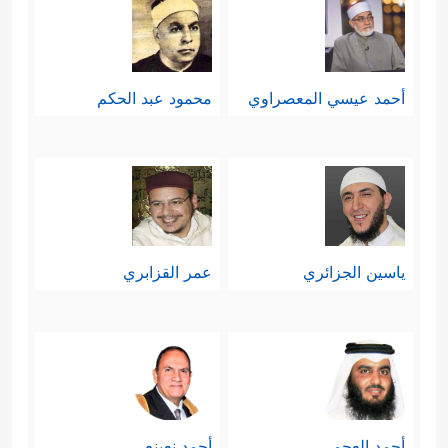
أحمد عيسي المعصراوي
محمود عبد الحكم
ياسين الجزائري
عمر القزابري
أحمد العجمي
أحمد نعينع