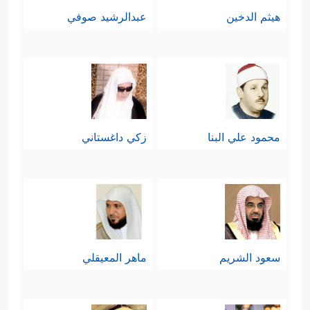
هيثم الدخين
عبدالرشيد صوفي
محمود علي البنا
زكي داغستاني
سعود الشريم
ماهر المعيقلي