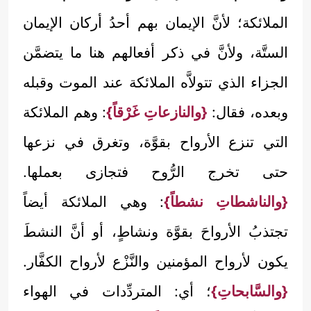
الملائكة؛ لأنَّ الإيمان بهم أحدُ أركان الإيمان
الستَّة، ولأنَّ في ذكر أفعالهم هنا ما يتضمَّن
الجزاء الذي تتولاَّه الملائكة عند الموت وقبله
وبعده، فقال:
{والنازعاتِ غَرْقاً}
: وهم الملائكة
التي تنزع الأرواح بقوَّة، وتغرق في نزعها
حتى تخرج الرُّوح فتجازى بعملها.
{والناشطاتِ نشطاً}
: وهي الملائكة أيضاً
تجتذبُ الأرواحَ بقوَّة ونشاطٍ، أو أنَّ النشطَ
يكون لأرواح المؤمنين والنَّزْع لأرواح الكفَّار.
{والسَّابحاتِ}
؛ أي: المتردِّدات في الهواء