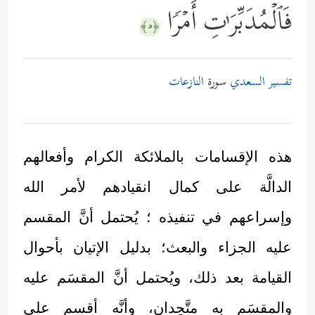
فَٱلۡمُدَبِّرَ ٰ⁠تِ أَمۡرࣰا
﴿٥﴾
تفسير السعدي
سورة
النازعات
هذه الإقسامات بالملائكة الكرام وأفعالهم
الدالَّة على كمال انقيادهم لأمر الله
وإسراعهم في تنفيذه ؛ يُحتمل أنَّ المقسم
عليه الجزاء والبعث؛ بدليل الإتيان بأحوال
القيامة بعد ذلك، ويُحتمل أنَّ المقسَم عليه
والمقسَم به متَّحِدان، وأنَّه أقسم على