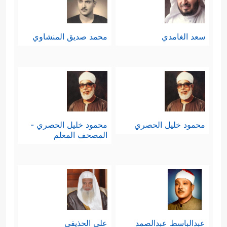
سعد الغامدي
محمد صديق المنشاوي
محمود خليل الحصري
محمود خليل الحصري -
المصحف المعلم
عبدالباسط عبدالصمد
علي الحذيفي