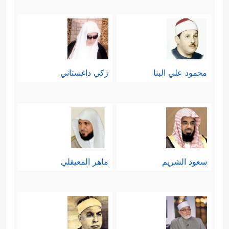
محمود علي البنا
زكي داغستاني
سعود الشريم
ماهر المعيقلي