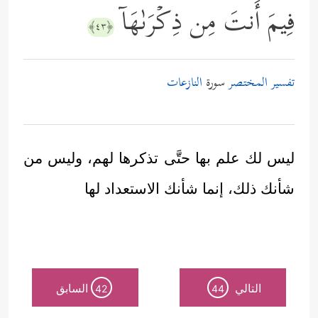
فِیمَ أَنتَ مِن ذِكۡرَىٰهَاۤ
﴿٤٣﴾
تفسير المختصر
سورة
النازعات
ليس لك علم بها حتَّى تذكرها لهم، وليس من
شأنك ذلك، إنما شأنك الاستعداد لها
التالي
السابق
42
44