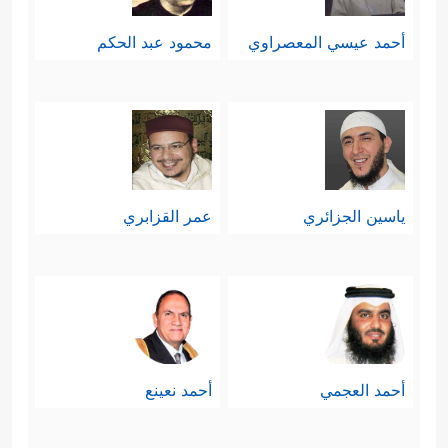
أحمد عيسي المعصراوي
محمود عبد الحكم
ياسين الجزائري
عمر القزابري
أحمد العجمي
أحمد نعينع