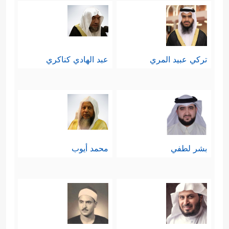
تركي عبيد المري
عبد الهادي كناكري
بشر لطفي
محمد أيوب