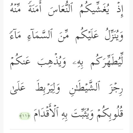
إِذۡ یُغَشِّیكُمُ ٱلنُّعَاسَ أَمَنَةࣰ مِّنۡهُ
وَیُنَزِّلُ عَلَیۡكُم مِّنَ ٱلسَّمَاۤءِ مَاۤءࣰ
لِّیُطَهِّرَكُم بِهِۦ وَیُذۡهِبَ عَنكُمۡ
رِجۡزَ ٱلشَّیۡطَـٰنِ وَلِیَرۡبِطَ عَلَىٰ
قُلُوبِكُمۡ وَیُثَبِّتَ بِهِ ٱلۡأَقۡدَامَ
﴿١١﴾