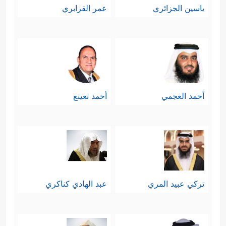
ياسين الجزائري
عمر القزابري
أحمد العجمي
أحمد نعينع
تركي عبيد المري
عبد الهادي كناكري