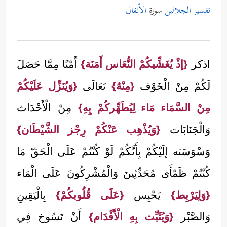
تفسير الجلالين
سورة
الأنفال
اذكر
{إذْ يُغَشِّيكُمْ النُّعَاس أَمَنَة}
أَمْنًا مِمَّا حَصَلَ
لَكُمْ مِنْ الْخَوْف
{مِنْهُ}
تَعَالَى
{وَيُنَزِّل عَلَيْكُمْ
مِنْ السَّمَاء مَاء لِيُطَهِّركُمْ بِهِ}
مِنْ الْأَحْدَاث
وَالْجَنَابَات
{وَيُذْهِب عَنْكُمْ رِجْز الشَّيْطَان}
وَسْوَسَته إلَيْكُمْ بِأَنَّكُمْ لَوْ كُنْتُمْ عَلَى الْحَقّ مَا
كُنْتُمْ ظَمْأَى مُحَدِّثِينَ وَالْمُشْرِكُونَ عَلَى الْمَاء
{وَلِيَرْبِط}
يَحْبِس
{عَلَى قُلُوبكُمْ}
بِالْيَقِينِ
وَالصَّبْر
{وَيُثَبِّت بِهِ الْأَقْدَام}
أَنْ تَسُوخ فِي