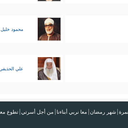
محمود خليل 
علي الحذيفي
عمرة
شهر رمضان
معا نربي أبناءنا
من أجل أسرتي
تطوع معن