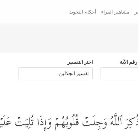
ر
مشاهير القراء
أحكام التجويد
رقم الآية
اختر التفسير
ُكِرَ ٱللَّهُ وَجِلَتۡ قُلُوبُهُمۡ وَإِذَا تُلِیَتۡ عَلَیۡهِ