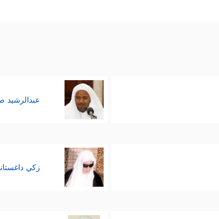
عبدالرشيد 
زكي داغستان