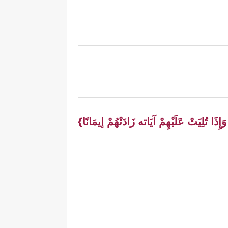
إِذَا تُلِيَتْ عَلَيْهِمْ آيَاته زَادَتْهُمْ إيمَانًا}