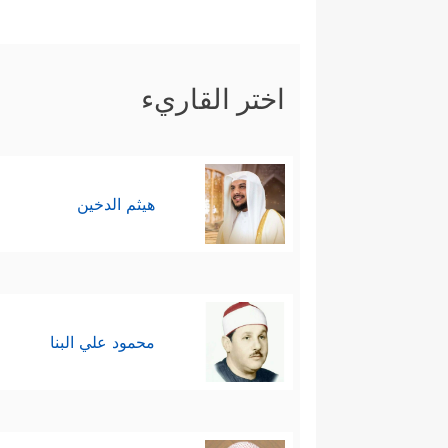
اختر القاريء
هيثم الدخين
محمود علي البنا