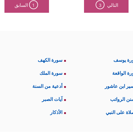
التالي
السابق
1
3
رة يوسف
سورة الكهف
ة الواقعة
سورة الملك
ير ابن عاشور
أدعية من السنة
نن الرواتب
آيات الصبر
لاة على النبي
الأذكار