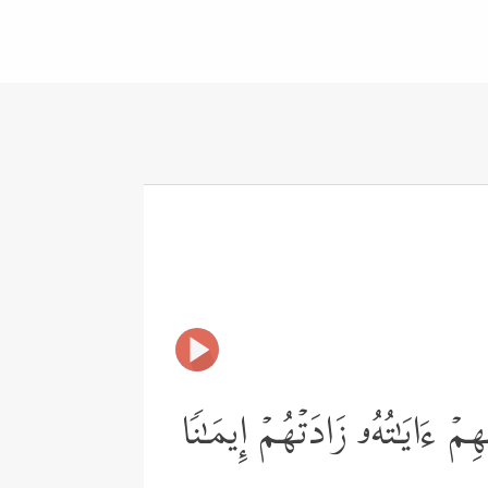
مۡ ءَایَـٰتُهُۥ زَادَتۡهُمۡ إِیمَـٰنࣰا