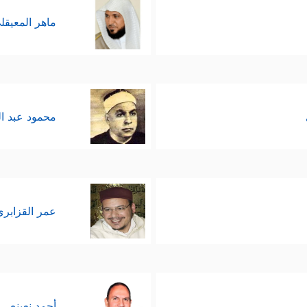
ماهر المعيقل
محمود عبد ا
عمر القزابري
أحمد نعينع