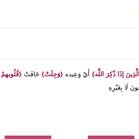
َّذِينَ إذَا ذُكِرَ اللَّه}
أَيْ وَعِيده
{وَجِلَتْ}
خَافَتْ
{قُلُوبهمْ وَ
ُونَ لَا بِغَيْرِهِ