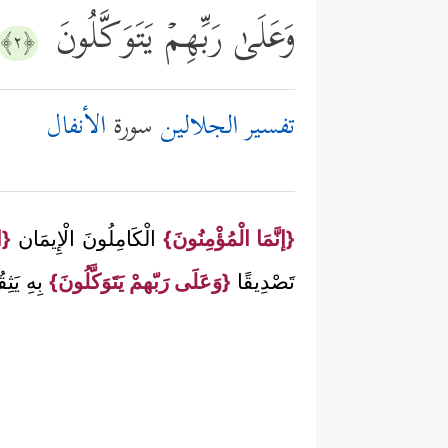
وَعَلَىٰ رَبِّهِمۡ یَتَوَكَّلُونَ
﴿٢﴾
تفسير الجلالين
سورة
الأنفال
{إنَّمَا الْمُؤْمِنُونَ}
الْكَامِلُونَ الْإِيمَان
{ال
تَصْدِيقًا
{وَعَلَى رَبّهمْ يَتَوَكَّلُونَ}
بِهِ يَثِق