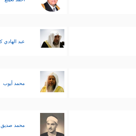
عبد الهادي ك
محمد أيوب
محمد صديق 