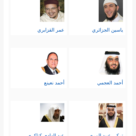
ياسين الجزائري
عمر القزابري
أحمد العجمي
أحمد نعينع
تركي عبيد المري
عبد الهادي كناكري