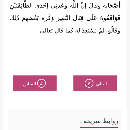
أَصْحَابه وَقَالَ إنَّ اللَّه وَعَدَنِي إحْدَى الطَّائِفَتَيْنِ
فَوَافَقُوهُ عَلَى قِتَال النَّفِير وَكَرِهَ بَعْضهمْ ذَلِكَ
وَقَالُوا لَمْ نَسْتَعِدّ له كما قال تعالى
التالي
السابق
4
6
روابط سريعة :