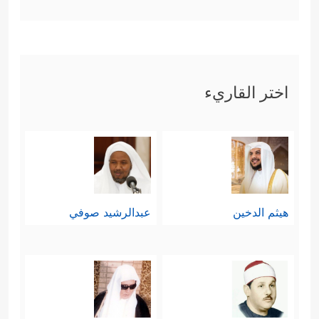
اختر القاريء
هيثم الدخين
عبدالرشيد صوفي