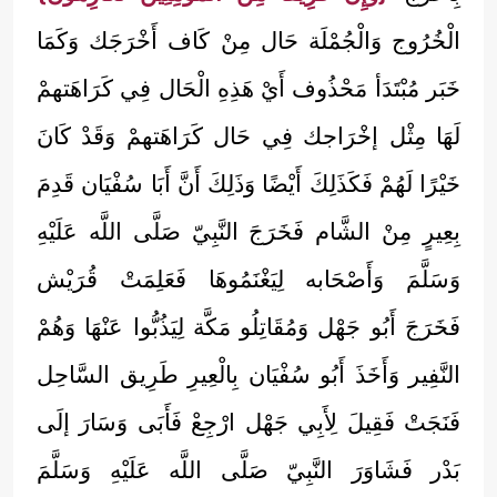
الْخُرُوج وَالْجُمْلَة حَال مِنْ كَاف أَخْرَجَك وَكَمَا
خَبَر مُبْتَدَأ مَحْذُوف أَيْ هَذِهِ الْحَال فِي كَرَاهَتهمْ
لَهَا مِثْل إخْرَاجك فِي حَال كَرَاهَتهمْ وَقَدْ كَانَ
خَيْرًا لَهُمْ فَكَذَلِكَ أَيْضًا وَذَلِكَ أَنَّ أَبَا سُفْيَان قَدِمَ
بِعِيرٍ مِنْ الشَّام فَخَرَجَ النَّبِيّ صَلَّى اللَّه عَلَيْهِ
وَسَلَّمَ وَأَصْحَابه لِيَغْنَمُوهَا فَعَلِمَتْ قُرَيْش
فَخَرَجَ أَبُو جَهْل وَمُقَاتِلُو مَكَّة لِيَذُبُّوا عَنْهَا وَهُمْ
النَّفِير وَأَخَذَ أَبُو سُفْيَان بِالْعِيرِ طَرِيق السَّاحِل
فَنَجَتْ فَقِيلَ لِأَبِي جَهْل ارْجِعْ فَأَبَى وَسَارَ إلَى
بَدْر فَشَاوَرَ النَّبِيّ صَلَّى اللَّه عَلَيْهِ وَسَلَّمَ