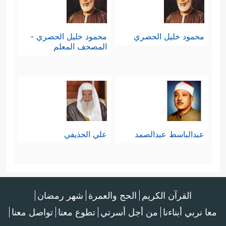
محمود خليل الحصري
محمود خليل الحصري -
المصحف المعلم
عبدالباسط عبدالصمد
علي الحذيفي
القرآن الكريم
الحج والعمرة
شهر رمضان
معا نربي أبناءنا
من أجل أسرتي
تطوع معنا
تواصل معنا