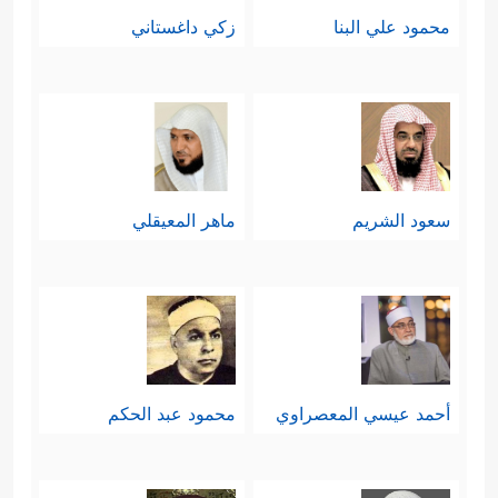
محمود علي البنا
زكي داغستاني
سعود الشريم
ماهر المعيقلي
أحمد عيسي المعصراوي
محمود عبد الحكم