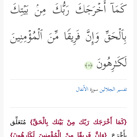
كَمَاۤ أَخۡرَجَكَ رَبُّكَ مِنۢ بَیۡتِكَ
بِٱلۡحَقِّ وَإِنَّ فَرِیقࣰا مِّنَ ٱلۡمُؤۡمِنِینَ
لَكَـٰرِهُونَ
﴿٥﴾
تفسير الجلالين
سورة
الأنفال
{كَمَا أَخْرَجَك رَبّك مِنْ بَيْتك بِالْحَقِّ}
مُتَعَلِّق
بِأَخْرَجَ
{وَإِنَّ فَرِيقًا مِنْ الْمُؤْمِنِينَ لَكَارِهُونَ}