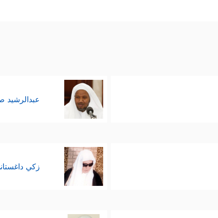
عبدالرشيد 
زكي داغستان