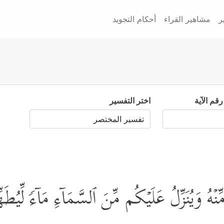
ر
مشاهير القراء
أحكام التجويد
رقم الآية
اختر التفسير
ِّنۡهُ وَیُنَزِّلُ عَلَیۡكُم مِّنَ ٱلسَّمَاۤءِ مَاۤءࣰ لِّی