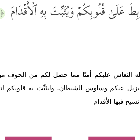
بِطَ عَلَىٰ قُلُوبِكُمۡ وَیُثَبِّتَ بِهِ ٱلۡأَقۡدَامَ
﴿١١﴾
ِي الله النعاس عليكم أمنًا مما حصل لكم من الخوف 
يل عنكم وساوس الشيطان، وليثبِّت به قلوبكم لتثبت 
 تسيخ فيها الأقدام