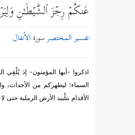
عَنكُمۡ رِجۡزَ ٱلشَّیۡطَـٰنِ وَلِیَرۡ
تفسير المختصر
سورة
الأنفال
اذكروا -أيها المؤمنون- إذ يُلْق
السماء؛ ليطهركم من الأحداث، وليز
الأقدام بتلْبيد الأرض الرملية حتى لا