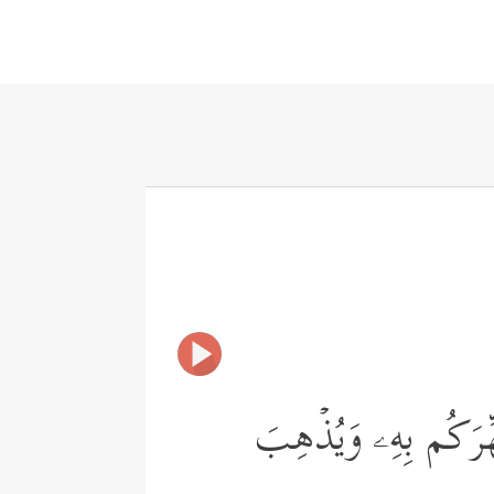
ُطَهِّرَكُم بِهِۦ وَیُذۡهِبَ