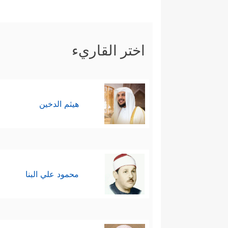
اختر القاريء
هيثم الدخين
محمود علي البنا