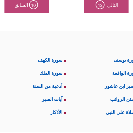
التالي
السابق
10
12
رة يوسف
سورة الكهف
ة الواقعة
سورة الملك
ير ابن عاشور
أدعية من السنة
نن الرواتب
آيات الصبر
لاة على النبي
الأذكار