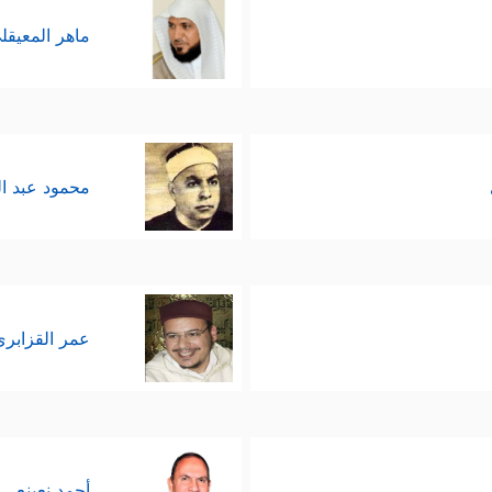
ماهر المعيقل
محمود عبد ا
عمر القزابري
أحمد نعينع