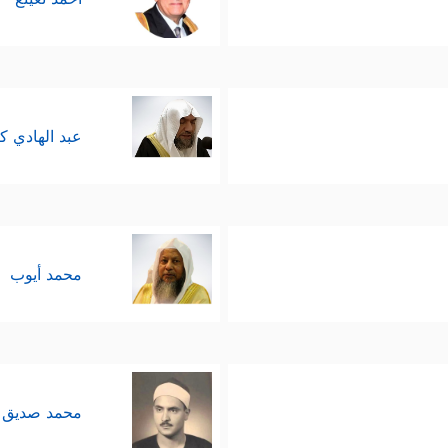
عبد الهادي ك
محمد أيوب
محمد صديق 