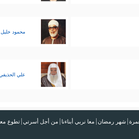
محمود خليل 
علي الحذيفي
عمرة
شهر رمضان
معا نربي أبناءنا
من أجل أسرتي
تطوع معن