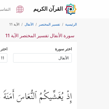
القرآن الكريم
التفاسي
الرئيسية
تفسير المختصر
الأنفال
الآية 11
سورة الأنفال تفسير المختصر الآية 11
اختر سورة
اختر 
إِذۡ یُغَشِّیكُمُ ٱلنُّعَاسَ أَمَنَةࣰ م