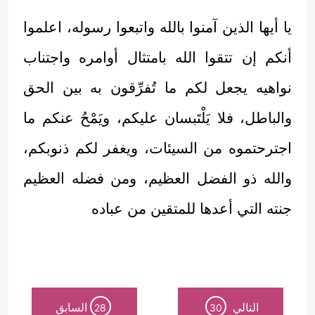
يا أيها الذين آمنوا بالله واتبعوا رسوله، اعلموا
أنكم إن تتقوا الله بامتثال أوامره واجتناب
نواهيه يجعل لكم ما تُفرِّقون به بين الحق
والباطل، فلا يَلْتَبسان عليكم، ويَمْحُ عنكم ما
اجترحتموه من السيئات، ويغفر لكم ذنوبكم،
والله ذو الفضل العظيم، ومن فضله العظيم
جنته التي أعدها للمتقين من عباده
التالي
السابق
28
30