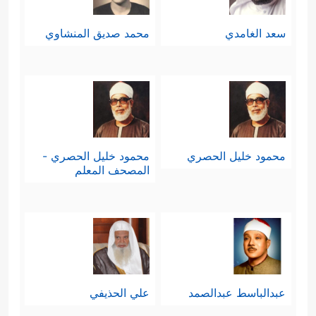
سعد الغامدي
محمد صديق المنشاوي
محمود خليل الحصري
محمود خليل الحصري -
المصحف المعلم
عبدالباسط عبدالصمد
علي الحذيفي