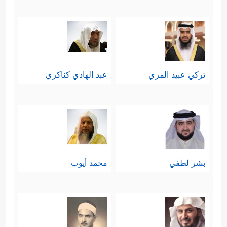
تركي عبيد المري
عبد الهادي كناكري
بشر لطفي
محمد أيوب