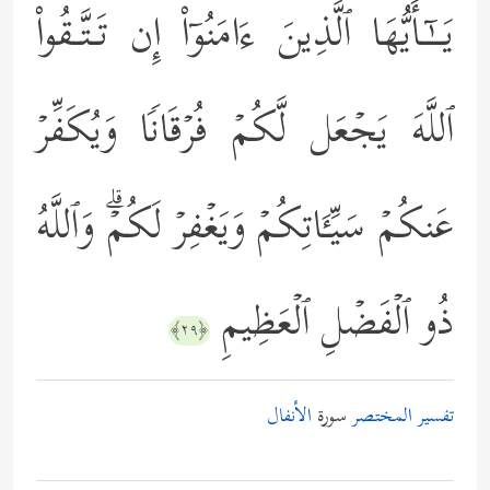
یَــٰۤـأَیُّهَا ٱلَّذِینَ ءَامَنُوۤاْ إِن تَـتَّـقُواْ
ٱللَّهَ یَجۡعَل لَّكُمۡ فُرۡقَانࣰا وَیُكَفِّرۡ
عَنكُمۡ سَیِّـَٔاتِكُمۡ وَیَغۡفِرۡ لَكُمۡۗ وَٱللَّهُ
ذُو ٱلۡفَضۡلِ ٱلۡعَظِیمِ
﴿٢٩﴾
تفسير المختصر
سورة
الأنفال