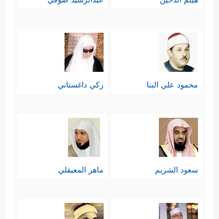
محمود علي البنا
زكي داغستاني
سعود الشريم
ماهر المعيقلي