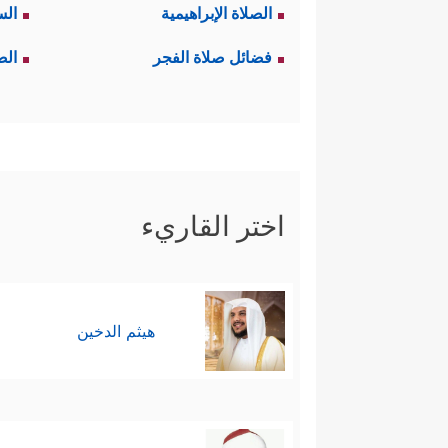
الصلاة الإبراهيمية
الس
فضائل صلاة الفجر
الص
اختر القاريء
هيثم الدخين