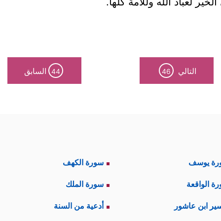
خير لعباد الله وللأمة كلها.
التالي
السابق
44
46
رة يوسف
سورة الكهف
ة الواقعة
سورة الملك
ير ابن عاشور
أدعية من السنة