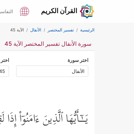
القرآن الكريم
التفاسي
الرئيسية
تفسير المختصر
الأنفال
الآية 45
سورة الأنفال تفسير المختصر الآية 45
اختر سورة
اختر 
یَــٰۤـأَیُّهَا ٱلَّذِینَ ءَامَنُوۤاْ إِذَا 