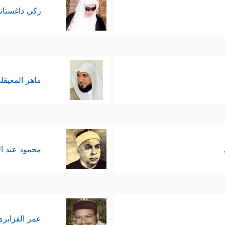
زكي داغستان
ماهر المعيقل
محمود عبد ا
عمر القزابري