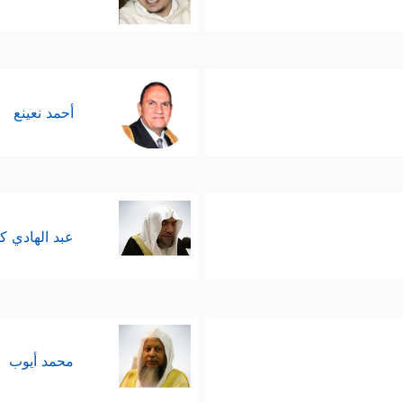
أحمد نعينع
عبد الهادي ك
محمد أيوب