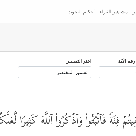
ر
مشاهير القراء
أحكام التجويد
رقم الآية
اختر التفسير
لَقِیتُمۡ فِئَةࣰ فَٱثۡبُتُواْ وَٱذۡكُرُواْ ٱللَّهَ كَثِیرࣰا لَّعَ