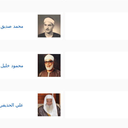
محمد صديق 
محمود خليل 
علي الحذيفي