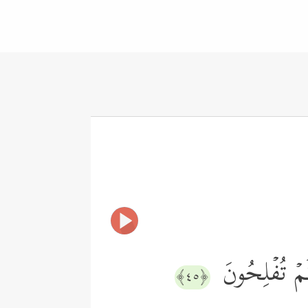
لَّكُمۡ تُفۡلِحُونَ
﴿٤٥﴾