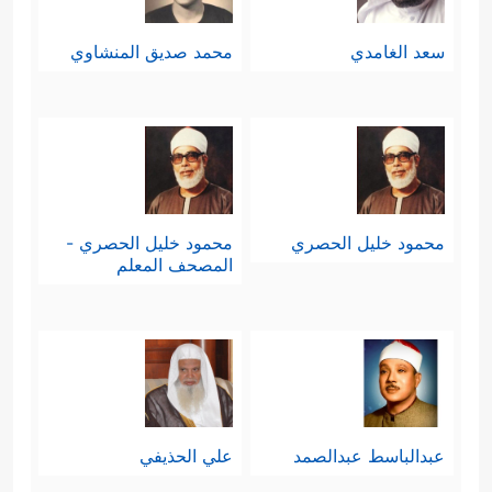
سعد الغامدي
محمد صديق المنشاوي
محمود خليل الحصري
محمود خليل الحصري -
المصحف المعلم
عبدالباسط عبدالصمد
علي الحذيفي