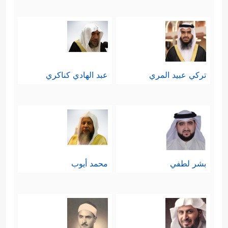
تركي عبيد المري
عبد الهادي كناكري
بشر لطفي
محمد أيوب