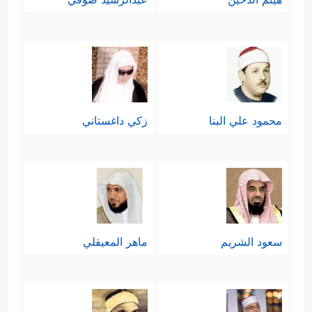
محمود علي البنا
زكي داغستاني
سعود الشريم
ماهر المعيقلي