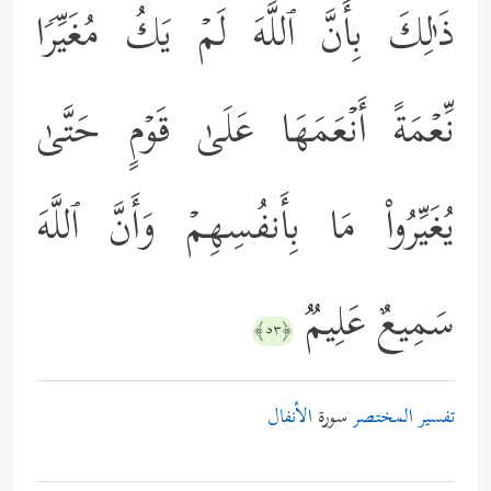
ذَ ٰ⁠لِكَ بِأَنَّ ٱللَّهَ لَمۡ یَكُ مُغَیِّرࣰا
نِّعۡمَةً أَنۡعَمَهَا عَلَىٰ قَوۡمٍ حَتَّىٰ
یُغَیِّرُواْ مَا بِأَنفُسِهِمۡ وَأَنَّ ٱللَّهَ
سَمِیعٌ عَلِیمࣱ
﴿٥٣﴾
تفسير المختصر
سورة
الأنفال