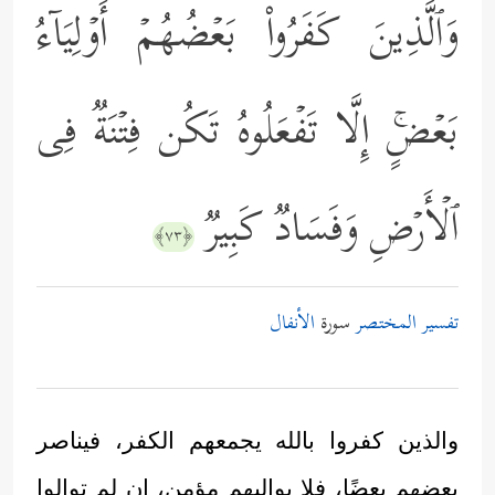
وَٱلَّذِینَ كَفَرُواْ بَعۡضُهُمۡ أَوۡلِیَاۤءُ
بَعۡضٍۚ إِلَّا تَفۡعَلُوهُ تَكُن فِتۡنَةࣱ فِی
ٱلۡأَرۡضِ وَفَسَادࣱ كَبِیرࣱ
﴿٧٣﴾
تفسير المختصر
سورة
الأنفال
والذين كفروا بالله يجمعهم الكفر، فيناصر
بعضهم بعضًا، فلا يواليهم مؤمن، إن لم توالوا