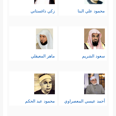
محمود علي البنا
زكي داغستاني
سعود الشريم
ماهر المعيقلي
أحمد عيسي المعصراوي
محمود عبد الحكم