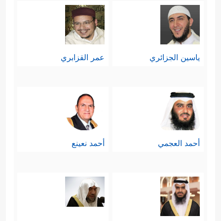
ياسين الجزائري
عمر القزابري
أحمد العجمي
أحمد نعينع