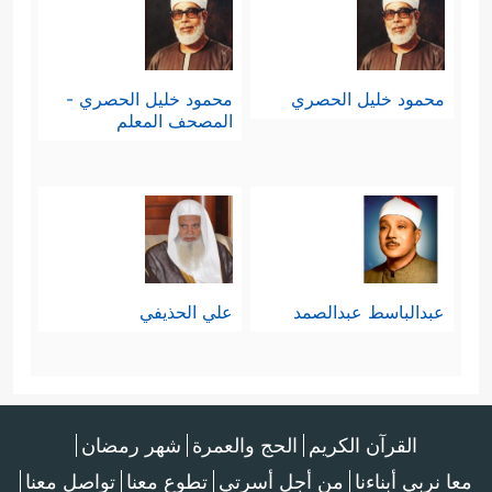
محمود خليل الحصري
محمود خليل الحصري -
المصحف المعلم
عبدالباسط عبدالصمد
علي الحذيفي
القرآن الكريم
الحج والعمرة
شهر رمضان
معا نربي أبناءنا
من أجل أسرتي
تطوع معنا
تواصل معنا