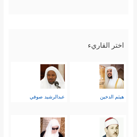
اختر القاريء
هيثم الدخين
عبدالرشيد صوفي