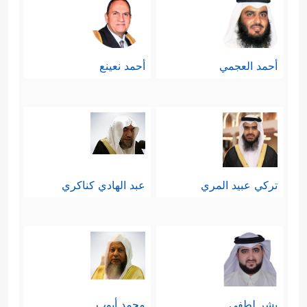
أحمد العجمي
أحمد نعينع
تركي عبيد المري
عبد الهادي كناكري
بشر لطفي
محمد أيوب