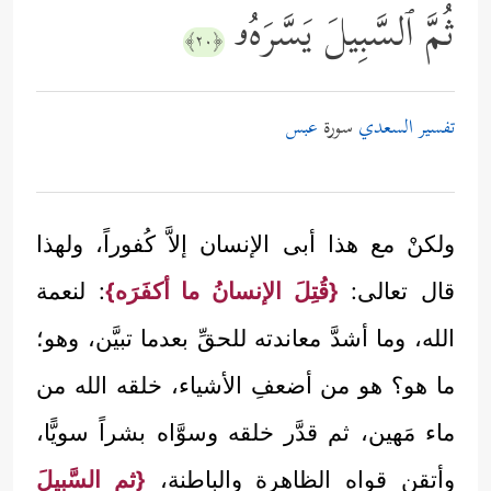
ثُمَّ ٱلسَّبِیلَ یَسَّرَهُۥ
﴿٢٠﴾
تفسير السعدي
سورة
عبس
ولكنْ مع هذا أبى الإنسان إلاَّ كُفوراً، ولهذا
قال تعالى:
{قُتِلَ الإنسانُ ما أكفَرَه}
: لنعمة
الله، وما أشدَّ معاندته للحقِّ بعدما تبيَّن، وهو؛
ما هو؟ هو من أضعفِ الأشياء، خلقه الله من
ماء مَهين، ثم قدَّر خلقه وسوَّاه بشراً سويًّا،
وأتقن قواه الظاهرة والباطنة،
{ثم السَّبيلَ