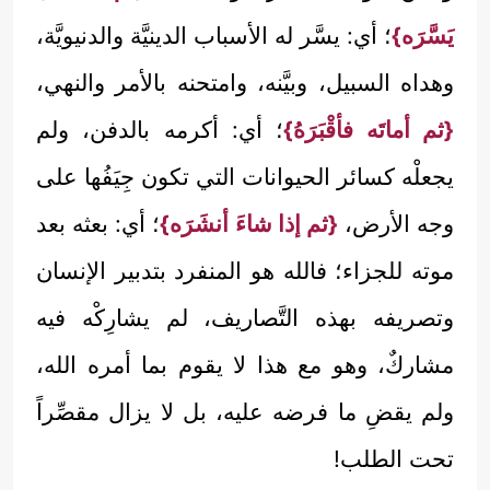
يَسَّرَه}
؛ أي: يسَّر له الأسباب الدينيَّة والدنيويَّة،
وهداه السبيل، وبيَّنه، وامتحنه بالأمر والنهي،
{ثم أماتَه فأقْبَرَهُ}
؛ أي: أكرمه بالدفن، ولم
يجعلْه كسائر الحيوانات التي تكون جِيَفُها على
وجه الأرض،
{ثم إذا شاءَ أنشَرَه}
؛ أي: بعثه بعد
موته للجزاء؛ فالله هو المنفرد بتدبير الإنسان
وتصريفه بهذه التَّصاريف، لم يشارِكْه فيه
مشاركٌ، وهو مع هذا لا يقوم بما أمره الله،
ولم يقضِ ما فرضه عليه، بل لا يزال مقصِّراً
تحت الطلب!