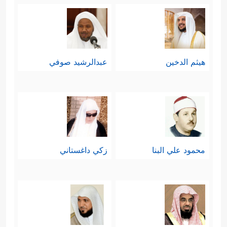
هيثم الدخين
عبدالرشيد صوفي
محمود علي البنا
زكي داغستاني