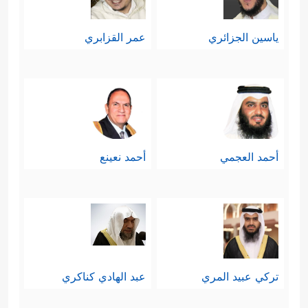
ياسين الجزائري
عمر القزابري
أحمد العجمي
أحمد نعينع
تركي عبيد المري
عبد الهادي كناكري