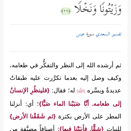
وَزَیۡتُونࣰا وَنَخۡلࣰا
﴿٢٩﴾
تفسير السعدي
سورة
عبس
ثم أرشده الله إلى النظر والتفكُّر في طعامه،
وكيف وصل إليه بعدما تكرَّرت عليه طبقاتٌ
عديدةٌ ويسَّره
له؛ فقال:
{فلينظُرِ الإنسانُ
[اللَّهُ]
إلى طعامه. أنَّا صَبَبْنا الماء صَبًّا}
؛ أي: أنزلنا
المطر على الأرض بكثرة
{ثم شَقَقْنا الأرض}
للنبات
{شقًّا. فأنبَتْنا فيها}
: أصنافاً مصنَّفة من