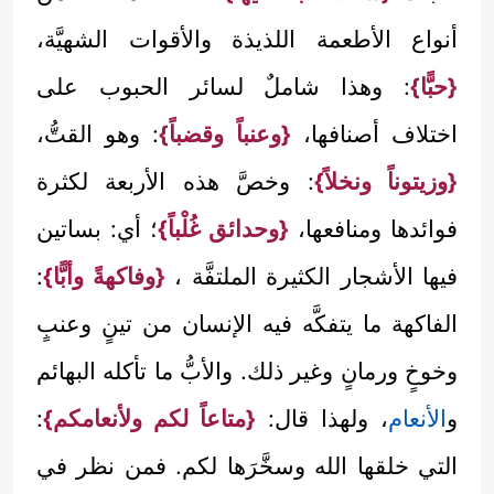
أنواع الأطعمة اللذيذة والأقوات الشهيَّة،
{حبًّا}
: وهذا شاملٌ لسائر الحبوب على
اختلاف أصنافها،
{وعنباً وقضباً}
: وهو القتُّ،
{وزيتوناً ونخلاً}
: وخصَّ هذه الأربعة لكثرة
فوائدها ومنافعها،
{وحدائق غُلْباً}
؛ أي: بساتين
فيها الأشجار الكثيرة الملتفَّة ،
{وفاكهةً وأبًّا}
:
الفاكهة ما يتفكَّه فيه الإنسان من تينٍ وعنبٍ
وخوخٍ ورمانٍ وغير ذلك. والأبُّ ما تأكله البهائم
و
الأنعام
، ولهذا قال:
{متاعاً لكم ولأنعامكم}
:
التي خلقها الله وسخَّرَها لكم. فمن نظر في