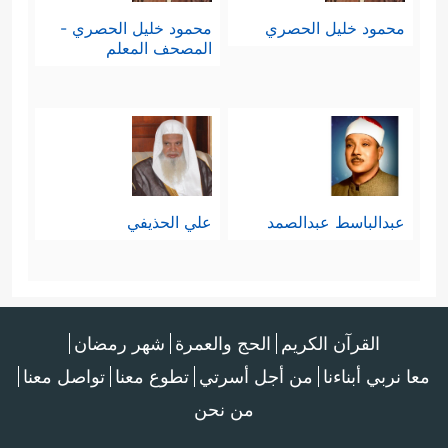
محمود خليل الحصري
محمود خليل الحصري -
المصحف المعلم
عبدالباسط عبدالصمد
علي الحذيفي
القرآن الكريم
الحج والعمرة
شهر رمضان
معا نربي أبناءنا
من أجل أسرتي
تطوع معنا
تواصل معنا
من نحن