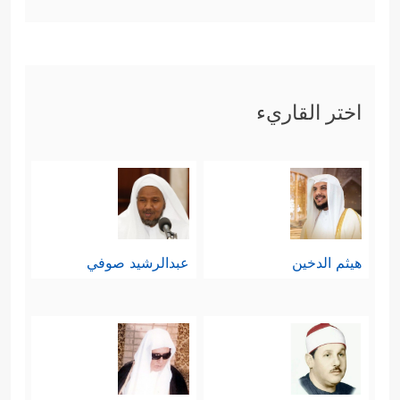
اختر القاريء
هيثم الدخين
عبدالرشيد صوفي