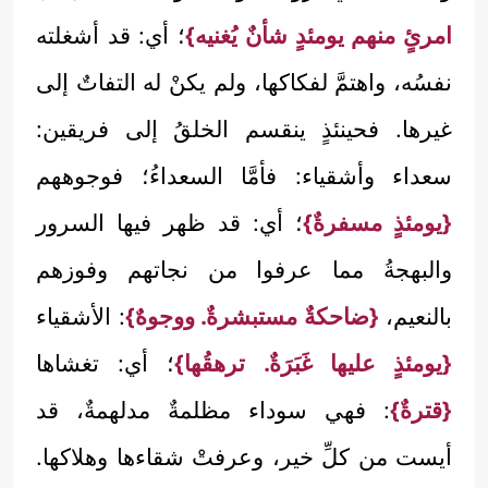
امرئٍ منهم يومئدٍ شأنٌ يُغنيه}
؛ أي: قد أشغلته
نفسُه، واهتمَّ لفكاكها، ولم يكنْ له التفاتٌ إلى
غيرها. فحينئذٍ ينقسم الخلقُ إلى فريقين:
سعداء وأشقياء: فأمَّا السعداءُ؛ فوجوههم
{يومئذٍ مسفرةٌ}
؛ أي: قد ظهر فيها السرور
والبهجةُ مما عرفوا من نجاتهم وفوزهم
بالنعيم،
{ضاحكةٌ مستبشرةٌ. ووجوهٌ}
: الأشقياء
{يومئذٍ عليها غَبَرَةٌ. ترهقُها}
؛ أي: تغشاها
{قترةٌ}
: فهي سوداء مظلمةٌ مدلهمةٌ، قد
أيست من كلِّ خير، وعرفتْ شقاءها وهلاكها.