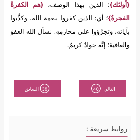
{أولئك}
: الذين بهذا الوصف،
{هم الكفرةُ
الفجرةُ}
؛ أي: الذين كفروا بنعمة الله، وكذَّبوا
بآياته، وتجرَّؤوا على محارمِهِ. نسأل الله العفوَ
والعافيةَ؛ إنَّه جوادٌ كريمٌ.
التالي
السابق
38
40
روابط سريعة :