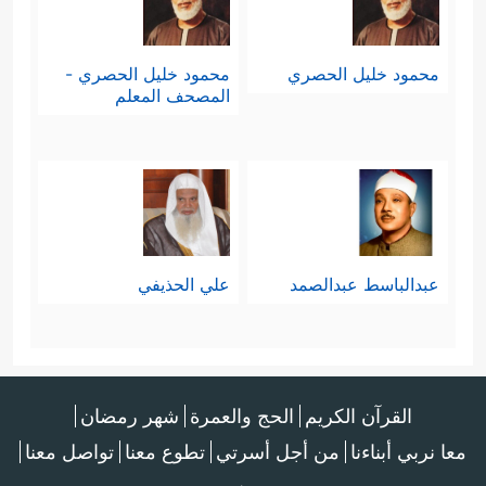
محمود خليل الحصري
محمود خليل الحصري -
المصحف المعلم
عبدالباسط عبدالصمد
علي الحذيفي
القرآن الكريم
الحج والعمرة
شهر رمضان
معا نربي أبناءنا
من أجل أسرتي
تطوع معنا
تواصل معنا