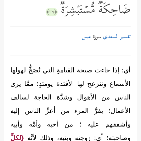
ضَاحِكَةࣱ مُّسۡتَبۡشِرَةࣱ
﴿٣٩﴾
تفسير السعدي
سورة
عبس
أي: إذا جاءت صيحة القيامةِ التي تُصَخُّ لهولها
الأسماع وتنزعج لها الأفئدة يومئذٍ؛ ممَّا يرى
الناس من الأهوال وشدَّة الحاجة لسالف
الأعمال؛ يفرُّ المرء من أعزِّ الناس إليه
وأشفقهم عليه ؛ من أخيه وأمِّه وأبيه
وصاحبته؛ أي: زوجته وبنيه، وذلك لأنَّه
{لكلِّ