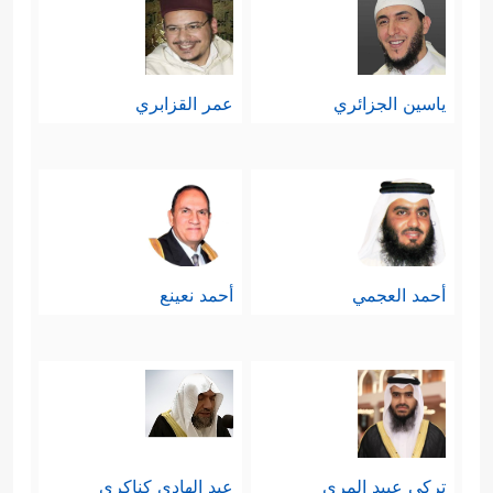
ياسين الجزائري
عمر القزابري
أحمد العجمي
أحمد نعينع
تركي عبيد المري
عبد الهادي كناكري