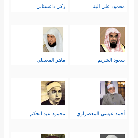
محمود علي البنا
زكي داغستاني
سعود الشريم
ماهر المعيقلي
أحمد عيسي المعصراوي
محمود عبد الحكم