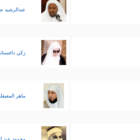
عبدالرشيد 
زكي داغستان
ماهر المعيقل
محمود عبد ا