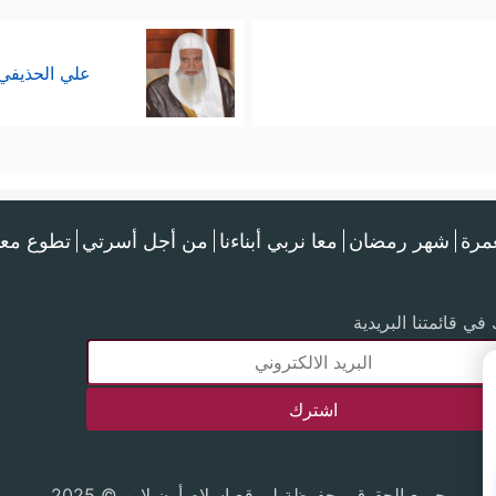
علي الحذيفي
عمرة
شهر رمضان
معا نربي أبناءنا
من أجل أسرتي
تطوع معن
في قائمتنا البريدية
جميع الحقوق محفوظة لموقع إسلام أون لاين © 2025