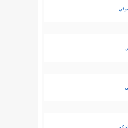
صوفي
ي
ي
لحكم