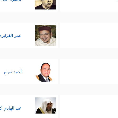
عمر القزابري
أحمد نعينع
عبد الهادي ك