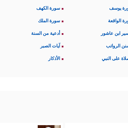
رة يوسف
سورة الكهف
ة الواقعة
سورة الملك
ير ابن عاشور
أدعية من السنة
نن الرواتب
آيات الصبر
لاة على النبي
الأذكار