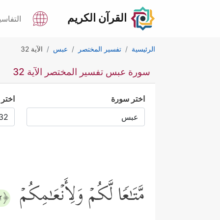
القرآن الكريم
التفاسي
الرئيسية
تفسير المختصر
عبس
الآية 32
سورة عبس تفسير المختصر الآية 32
اختر سورة
اختر 
مَّتَـٰعࣰا لَّكُمۡ وَلِأَنۡعَـٰمِكُمۡ
﴿٣٢﴾