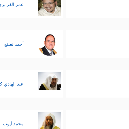
عمر القزابري
أحمد نعينع
عبد الهادي ك
محمد أيوب