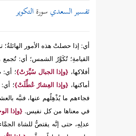
تفسير السعدي
سورة
التكوير
أي: إذا حصلتْ هذه الأمور الهائلةُ؛ تم
القيامةِ؛ تُكَوَّرُ الشمس؛ أي: تُجم
أفلاكها،
{وإذا الجبال سُيِّرَتْ}
؛ أي: ص
أماكنها،
{وإذا العِشارُ عُطِّلَتْ}
؛ أي: 
فجاءهم ما يُذْهِلُهم عنها، فنبَّه ب
في معناها من كل نفيس.
{وإذا الو
عدلِهِ، حتى إنَّه يقتصُّ للشاة الجمَّ