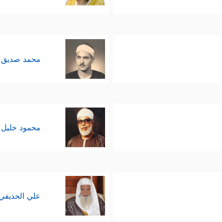
محمد صديق 
محمود خليل 
علي الحذيفي