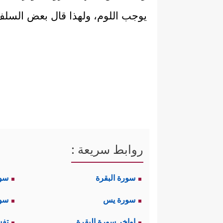
يوجب اللوم، ولهذا قال بعض السلف: من
روابط سريعة :
سورة البقرة
سو
سورة يس
سور
اواخر سورة البقرة
تفس