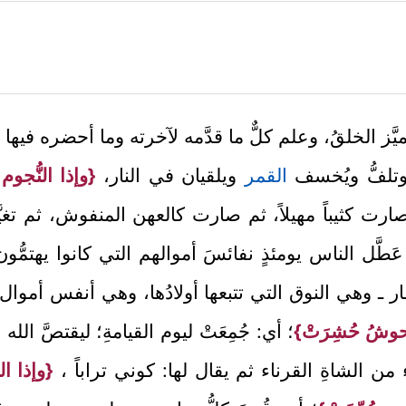
يَّز الخلقُ، وعلم كلٌّ ما قدَّمه لآخرته وما أحضره فيها من
ع وتلفُّ ويُخسف
القمر
ويلقيان في النار،
{وإذا النُّجوم
ارت كثيباً مهيلاً، ثم صارت كالعهن المنفوش، ثم تغيّ
عَطَّل الناس يومئذٍ نفائسَ أموالهم التي كانوا يهتمُّ
العشار ـ وهي النوق التي تتبعها أولادُها، وهي أنفس أم
حوشُ حُشِرَتْ}
؛ أي: جُمِعَتْ ليوم القيامةِ؛ ليقتصَّ ال
اء من الشاةِ القرناء ثم يقال لها: كوني تراباً ،
{وإذا الب