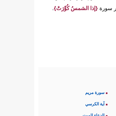
َّر سورة
{إذا الشمسُ كُوِّرَتْ}
.
سورة مريم
آية الكرسي
الدعاء للميت