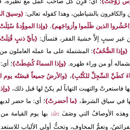
وس زُوِّجَتْ}
؛ أي: قُرِنَ كلُّ صاحب عمل مع نظيره، فجُمِ
عين والكافرون بالشياطين، وهذا كقوله تعالى:
{وسيقَ الذي
احْشُروا الذين ظَلَموا وأزواجَهم}
.
{وإذا الموؤُدةُ سُئِلَتْ
 غير سببٍ إلاَّ خشيةَ الفقر، فتسأل:
{بأيِّ ذنبٍ قُتِلَتْ
{وإذا الصُّحُفُ}
: المشتملة على ما عمله العاملون من خ
به بشماله أو من وراء ظهره.
{وإذا السماءُ كُشِطَتْ}
؛ أي:
كطَيِّ السِّجِلِّ للكُتُبِ}
،
{والأرضُ جميعاً قبضَتُه يوم 
ها فاستعرتْ والتهبت التهاباً لم يكنْ لها قبل ذلك،
{وإذا 
انها في سياق الشرط،
{ما أحضرتْ}
؛ أي: ما حضر لديها
وهذه الأوصافُ التي وصَفَ
بها يوم القيامة من 
[اللَّهُ]
رائصُ، وتعمُّ المخاوف، وتحثُّ أولي الألباب للاستعدا