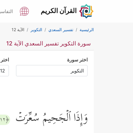
القرآن الكريم
التفاسي
الرئيسية
تفسير السعدي
التكوير
الآية 12
سورة التكوير تفسير السعدي الآية 12
اختر سورة
اختر 
وَإِذَا ٱلۡجَحِیمُ سُعِّرَتۡ
﴿١٢﴾