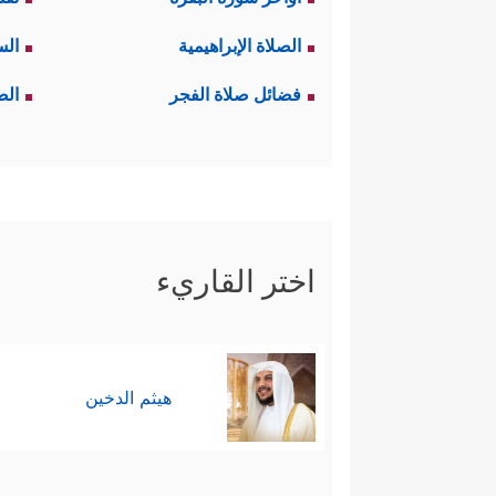
الصلاة الإبراهيمية
الس
فضائل صلاة الفجر
الص
اختر القاريء
هيثم الدخين