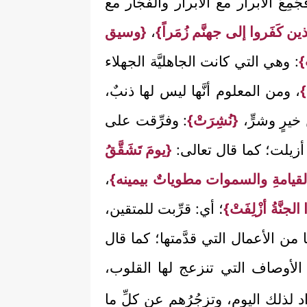
عَ الأبرار مع الأبرار والفجَّار مع
ن كَفَروا إلى جهنَّم زُمَراً}
،
{وسيق
}
: وهي التي كانت الجاهليَّة الجهلاء
}
، ومن المعلوم أنَّها ليس لها ذنبٌ،
يرٍ وشرٍّ،
{نُشِرَتْ}
: وفرِّقت على
 أزيلت؛ كما قال تعالى:
{يومَ تَشَقَّقُ
القيامةِ والسموات مطوياتٌ بيمينه}
،
الجنَّةُ أزْلِفَتْ}
؛ أي: قرِّبت للمتقين،
 من الأعمال التي قدَّمتها؛ كما قال
الأوصاف التي تنزعج لها القلوب،
د لذلك اليوم، وتزجُرُهم عن كلِّ ما