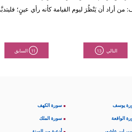
 أراد أن يَنْظُرَ ليوم القيامة كأنه رأي عينٍ؛ فليتدب
التالي
السابق
11
13
رة يوسف
سورة الكهف
ة الواقعة
سورة الملك
ير ابن عاشور
أدعية من السنة