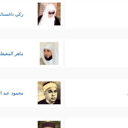
زكي داغستان
ماهر المعيقل
محمود عبد ا