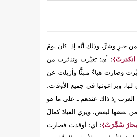
 خيرٍ وشرٍّ، وذلك أنَّه إذا كان يومُ
 انكدرتْ}
؛ أي: تغيَّرت وتناثرت من
َرت وصارت هباءً منبثًّا وأزيلت عن
ون لها، ويراعونها في جميع الأوقات،
وال العرب إذ ذاك عندهم ـ على ما هو
له من بعضها لبعض، ويري العبادَ كمالَ
حارُ سُجِّرَتْ}
؛ أي: أوقدت فصارت