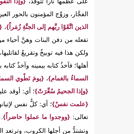
على عظمها ناراً تتوقَّد،
{وإذا النُّف
الفجَّار، وزوِّج المؤمنون بالحور ال
الذين اتَّقَوْا ربَّهم إلى الجنَّةِ زُمَراً}
،
{
تفعله من دفن البنات وهنَّ أحياء من
ولكن هذا فيه توبيخٌ وتقريعٌ لقاتليها،
أهلها؛ فآخذٌ كتابه بيمينه وآخذٌ كتا
السماءُ بالغمام}
،
{يومَ نَطْوي السماءَ 
{وإذا الجحيمُ سُعِّرَتْ}
؛ أي: أوقد علي
{علمت نفسٌ}
؛ أي: كلُّ نفس لإتي
تعالى:
{ووجدوا ما عملوا حاضراً}
. 
وتشتدُّ من أجلها الكروب، وترتعد الف