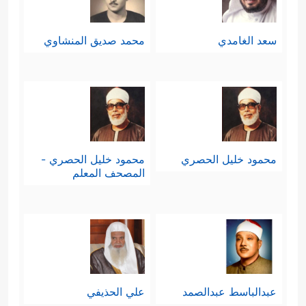
سعد الغامدي
محمد صديق المنشاوي
محمود خليل الحصري
محمود خليل الحصري -
المصحف المعلم
عبدالباسط عبدالصمد
علي الحذيفي