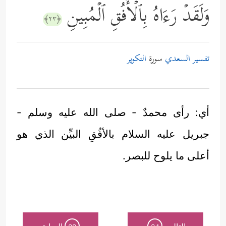
وَلَقَدۡ رَءَاهُ بِٱلۡأُفُقِ ٱلۡمُبِینِ
﴿٢٣﴾
تفسير السعدي
سورة
التكوير
أي: رأى محمدٌ - صلى الله عليه وسلم -
جبريل عليه السلام بالأفُقِ البيِّن الذي هو
أعلى ما يلوح للبصر.