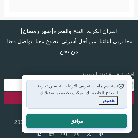
القرآن الكريم
الحج والعمرة
شهر رمضان
معا نربي أبناءنا
من أجل أسرتي
تطوع معنا
تواصل معنا
من نحن
اشترك في قائمتنا البريدية
نستخدم ملفات تعريف الارتباط لتحسين تجربة
التصفح الخاصة بك. يمكنك تخصيص تفضيلاتك.
تخصيص
موافق
جميع الحقوق محفوظة لموقع إسلام أون لاين © 2025