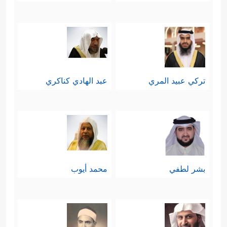
تركي عبيد المري
عبد الهادي كناكري
بشر لطفي
محمد أيوب