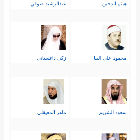
هيثم الدخين
عبدالرشيد صوفي
محمود علي البنا
زكي داغستاني
سعود الشريم
ماهر المعيقلي