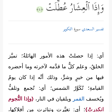
وَإِذَا ٱلۡعِشَارُ عُطِّلَتۡ
﴿٤﴾
تفسير السعدي
سورة
التكوير
أي: إذا حصلتْ هذه الأمور الهائلةُ؛ تميَّز
الخلقُ، وعلم كلٌّ ما قدَّمه لآخرته وما أحضره
فيها من خيرٍ وشرٍّ، وذلك أنَّه إذا كان يومُ
القيامةِ؛ تُكَوَّرُ الشمس؛ أي: تُجمع وتلفُّ
ويُخسف
القمر
ويلقيان في النار،
{وإذا النُّجوم
انكدرتْ}
؛ أي: تغيَّرت وتناثرت من أفلاكها،