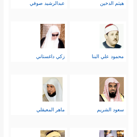
هيثم الدخين
عبدالرشيد صوفي
محمود علي البنا
زكي داغستاني
سعود الشريم
ماهر المعيقلي