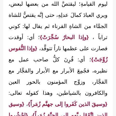
ليوم القيامةِ؛ ليقتصَّ الله من بعضها لبعض،
ويري العبادَ كمالَ عدلِهِ، حتى إنَّه يقتصُّ للشاة
الجمَّاء من الشاةِ القرناء ثم يقال لها: كوني
تراباً ،
{وإذا البحارُ سُجِّرَتْ}
؛ أي: أوقدت
فصارت على عظمها ناراً تتوقَّد،
{وإذا النُّفوس
زُوِّجَتْ}
؛ أي: قُرِنَ كلُّ صاحب عمل مع
نظيره، فجُمِعَ الأبرار مع الأبرار والفجَّار مع
الفجَّار، وزوِّج المؤمنون بالحور العين
والكافرون بالشياطين، وهذا كقوله تعالى:
{وسيقَ الذين كَفَروا إلى جهنَّم زُمَراً}
،
{وسيق
الذين اتَّقَوْا ربَّهم إلى الجنَّةِ زُمَراً}
،
{احْشُروا