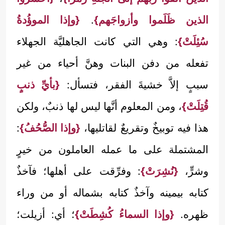
الذين ظَلَموا وأزواجَهم}
.
{وإذا الموؤُدةُ
سُئِلَتْ}
: وهي التي كانت الجاهليَّة الجهلاء
تفعله من دفن البنات وهنَّ أحياء من غير
سببٍ إلاَّ خشيةَ الفقر، فتسأل:
{بأيِّ ذنبٍ
قُتِلَتْ}
، ومن المعلوم أنَّها ليس لها ذنبٌ، ولكن
هذا فيه توبيخٌ وتقريعٌ لقاتليها،
{وإذا الصُّحُفُ}
:
المشتملة على ما عمله العاملون من خيرٍ
وشرٍّ،
{نُشِرَتْ}
: وفرِّقت على أهلها؛ فآخذٌ
كتابه بيمينه وآخذٌ كتابه بشماله أو من وراء
ظهره.
{وإذا السماءُ كُشِطَتْ}
؛ أي: أزيلت؛