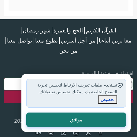
القرآن الكريم
الحج والعمرة
شهر رمضان
معا نربي أبناءنا
من أجل أسرتي
تطوع معنا
تواصل معنا
من نحن
اشترك في قائمتنا البريدية
نستخدم ملفات تعريف الارتباط لتحسين تجربة
التصفح الخاصة بك. يمكنك تخصيص تفضيلاتك.
تخصيص
موافق
جميع الحقوق محفوظة لموقع إسلام أون لاين © 2025