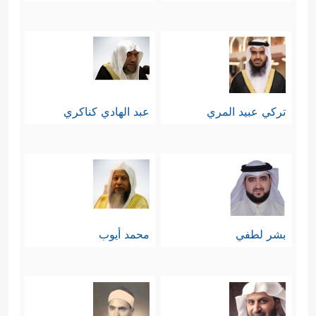
تركي عبيد المري
عبد الهادي كناكري
بشر لطفي
محمد أيوب