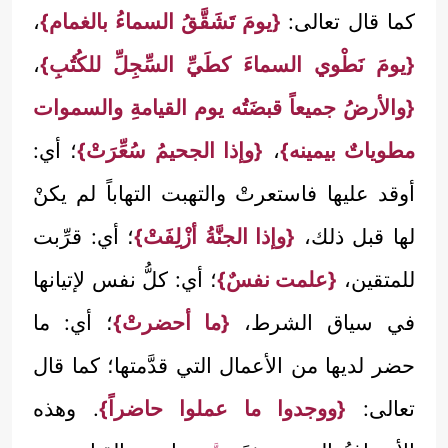
كما قال تعالى:
{يومَ تَشَقَّقُ السماءُ بالغمام}
،
{يومَ نَطْوي السماءَ كطَيِّ السِّجِلِّ للكُتُبِ}
،
{والأرضُ جميعاً قبضَتُه يوم القيامةِ والسموات
مطوياتٌ بيمينه}
،
{وإذا الجحيمُ سُعِّرَتْ}
؛ أي:
أوقد عليها فاستعرتْ والتهبت التهاباً لم يكنْ
لها قبل ذلك،
{وإذا الجنَّةُ أزْلِفَتْ}
؛ أي: قرِّبت
للمتقين،
{علمت نفسٌ}
؛ أي: كلُّ نفس لإتيانها
في سياق الشرط،
{ما أحضرتْ}
؛ أي: ما
حضر لديها من الأعمال التي قدَّمتها؛ كما قال
تعالى:
{ووجدوا ما عملوا حاضراً}
. وهذه