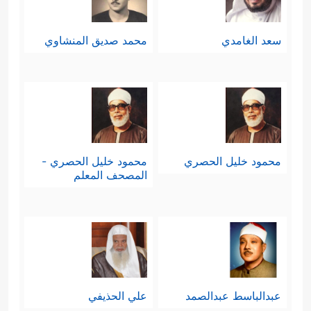
سعد الغامدي
محمد صديق المنشاوي
محمود خليل الحصري
محمود خليل الحصري -
المصحف المعلم
عبدالباسط عبدالصمد
علي الحذيفي