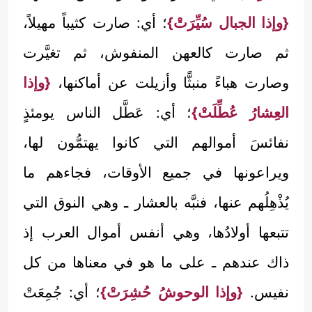
{وإذا الجبال سُيِّرَتْ}
؛ أي: صارت كثيباً مهيلاً،
ثم صارت كالعهن المنفوش، ثم تغيَّرت
وصارت هباءً منبثًّا وأزيلت عن أماكنها،
{وإذا
العِشارُ عُطِّلَتْ}
؛ أي: عَطَّل الناس يومئذٍ
نفائسَ أموالهم التي كانوا يهتمُّون لها،
ويراعونها في جميع الأوقات، فجاءهم ما
يُذْهِلُهم عنها، فنبَّه بالعشار ـ وهي النوق التي
تتبعها أولادُها، وهي أنفس أموال العرب إذ
ذاك عندهم ـ على ما هو في معناها من كل
نفيس.
{وإذا الوحوشُ حُشِرَتْ}
؛ أي: جُمِعَتْ