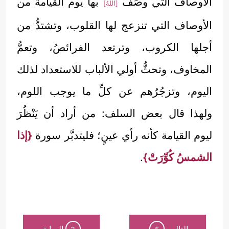
الأوصافُ التي وصَفَ
بها يوم القيامة من
[اللَّهُ]
الأوصاف التي تنزعج لها القلوب، وتشتدُّ من
أجلها الكروب، وترتعد الفرائصُ، وتعمُّ
المخاوف، وتحثُّ أولي الألباب للاستعداد لذلك
اليوم، وتزجُرُهم عن كلِّ ما يوجب اللوم،
ولهذا قال بعض السلف: من أراد أن يَنْظُرَ
ليوم القيامة كأنه رأي عينٍ؛ فليتدبَّر سورة
{إذا
الشمسُ كُوِّرَتْ}
.