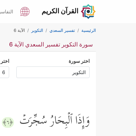
القرآن الكريم
التفاسي
الرئيسية
تفسير السعدي
التكوير
الآية 6
سورة التكوير تفسير السعدي الآية 6
اختر سورة
اختر 
وَإِذَا ٱلۡبِحَارُ سُجِّرَتۡ
﴿٦﴾