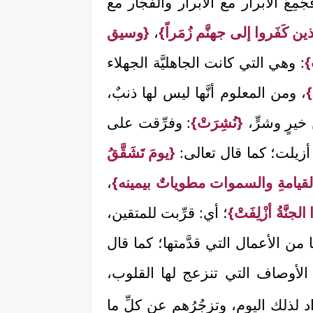
عَ الأبرار مع الأبرار والفجَّار مع
ن كَفَروا إلى جهنَّم زُمَراً}
،
{وسيق
}
: وهي التي كانت الجاهليَّة الجهلاء
}
، ومن المعلوم أنَّها ليس لها ذنبٌ،
يرٍ وشرٍّ،
{نُشِرَتْ}
: وفرِّقت على
 أزيلت؛ كما قال تعالى:
{يومَ تَشَقَّقُ
القيامةِ والسموات مطوياتٌ بيمينه}
،
الجنَّةُ أزْلِفَتْ}
؛ أي: قرِّبت للمتقين،
 من الأعمال التي قدَّمتها؛ كما قال
الأوصاف التي تنزعج لها القلوب،
د لذلك اليوم، وتزجُرُهم عن كلِّ ما