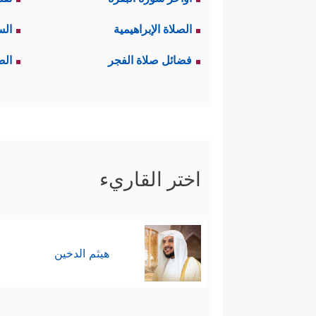
الصلاة الإبراهيمية
الس
فضائل صلاة الفجر
الص
اختر القاريء
هيثم الدخين