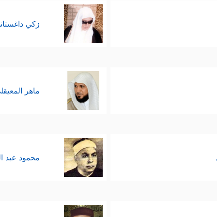
زكي داغستان
ماهر المعيقل
محمود عبد ا