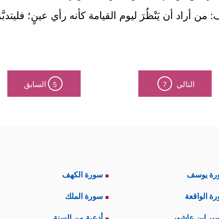
 أراد أن يَنْظُرَ ليوم القيامة كأنه رأي عينٍ؛ فليتدب
التالي
السابق
5
7
رة يوسف
سورة الكهف
ة الواقعة
سورة الملك
ير ابن عاشور
أدعية من السنة