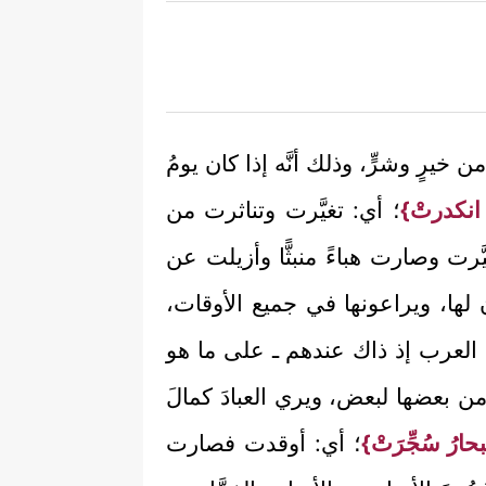
 خيرٍ وشرٍّ، وذلك أنَّه إذا كان يومُ
 انكدرتْ}
؛ أي: تغيَّرت وتناثرت من
َرت وصارت هباءً منبثًّا وأزيلت عن
ون لها، ويراعونها في جميع الأوقات،
وال العرب إذ ذاك عندهم ـ على ما هو
له من بعضها لبعض، ويري العبادَ كمالَ
حارُ سُجِّرَتْ}
؛ أي: أوقدت فصارت