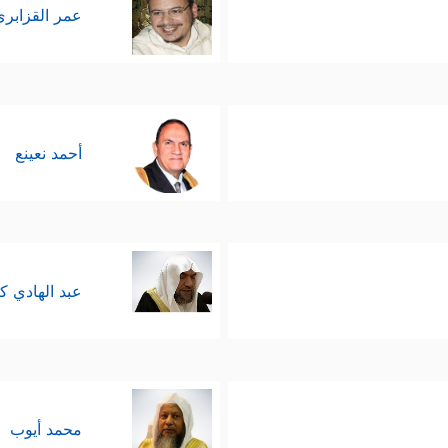
عمر القزابري
أحمد نعينع
عبد الهادي ك
محمد أيوب