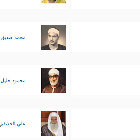
محمد صديق 
محمود خليل 
علي الحذيفي