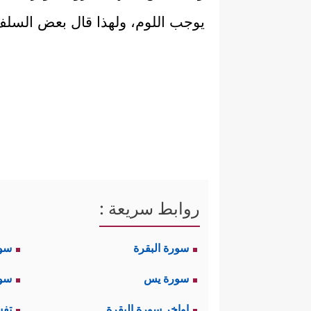
يوجب اللوم، ولهذا قال بعض السلف: من
روابط سريعة :
سورة البقرة
سو
سورة يس
سور
اواخر سورة البقرة
تفس