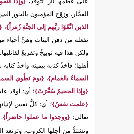
على عظمها ناراً تتوقَّد،
{وإذا النُّف
الفجَّار، وزوِّج المؤمنون بالحور ال
الذين اتَّقَوْا ربَّهم إلى الجنَّةِ زُمَراً}
،
{
تفعله من دفن البنات وهنَّ أحياء من
ولكن هذا فيه توبيخٌ وتقريعٌ لقاتليها،
أهلها؛ فآخذٌ كتابه بيمينه وآخذٌ كتا
السماءُ بالغمام}
،
{يومَ نَطْوي السماءَ 
{وإذا الجحيمُ سُعِّرَتْ}
؛ أي: أوقد علي
{علمت نفسٌ}
؛ أي: كلُّ نفس لإتي
تعالى:
{ووجدوا ما عملوا حاضراً}
. 
وتشتدُّ من أجلها الكروب، وترتعد الف