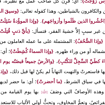
وس زُوِّجَتْ}
؛ أي: قُرِنَ كلُّ صاحب عمل مع نظيره، فجُمِ
عين والكافرون بالشياطين، وهذا كقوله تعالى:
{وسيقَ الذي
احْشُروا الذين ظَلَموا وأزواجَهم}
.
{وإذا الموؤُدةُ سُئِلَتْ
 غير سببٍ إلاَّ خشيةَ الفقر، فتسأل:
{بأيِّ ذنبٍ قُتِلَتْ
{وإذا الصُّحُفُ}
: المشتملة على ما عمله العاملون من خ
به بشماله أو من وراء ظهره.
{وإذا السماءُ كُشِطَتْ}
؛ أي:
كطَيِّ السِّجِلِّ للكُتُبِ}
،
{والأرضُ جميعاً قبضَتُه يوم 
ها فاستعرتْ والتهبت التهاباً لم يكنْ لها قبل ذلك،
{وإذا 
انها في سياق الشرط،
{ما أحضرتْ}
؛ أي: ما حضر لديها
وهذه الأوصافُ التي وصَفَ
بها يوم القيامة من 
[اللَّهُ]
رائصُ، وتعمُّ المخاوف، وتحثُّ أولي الألباب للاستعدا