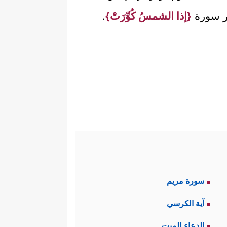
َّر سورة
{إذا الشمسُ كُوِّرَتْ}
.
سورة مريم
آية الكرسي
الدعاء للميت