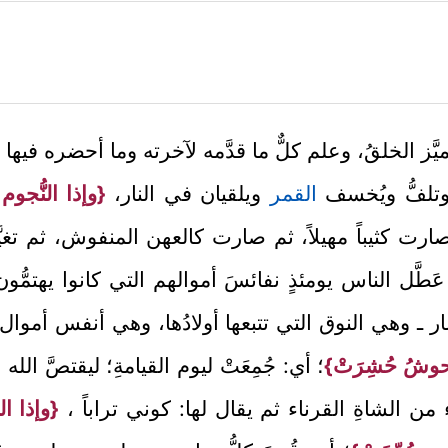
يَّز الخلقُ، وعلم كلٌّ ما قدَّمه لآخرته وما أحضره فيها من
ع وتلفُّ ويُخسف
القمر
ويلقيان في النار،
{وإذا النُّجوم
ارت كثيباً مهيلاً، ثم صارت كالعهن المنفوش، ثم تغيّ
عَطَّل الناس يومئذٍ نفائسَ أموالهم التي كانوا يهتمُّ
العشار ـ وهي النوق التي تتبعها أولادُها، وهي أنفس أم
حوشُ حُشِرَتْ}
؛ أي: جُمِعَتْ ليوم القيامةِ؛ ليقتصَّ ال
اء من الشاةِ القرناء ثم يقال لها: كوني تراباً ،
{وإذا الب