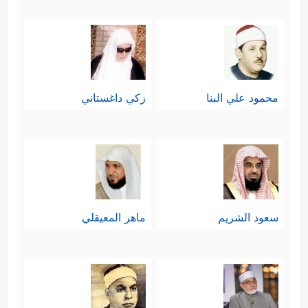
محمود علي البنا
زكي داغستاني
سعود الشريم
ماهر المعيقلي