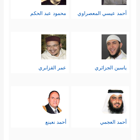
أحمد عيسي المعصراوي
محمود عبد الحكم
ياسين الجزائري
عمر القزابري
أحمد العجمي
أحمد نعينع