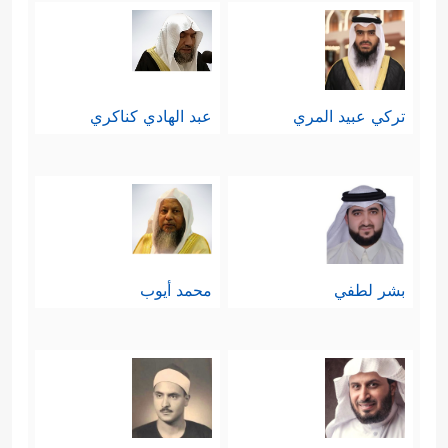
تركي عبيد المري
عبد الهادي كناكري
بشر لطفي
محمد أيوب