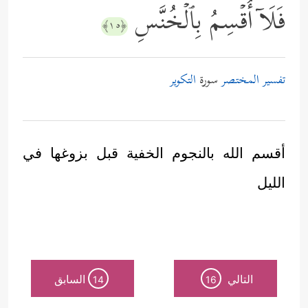
فَلَاۤ أُقۡسِمُ بِٱلۡخُنَّسِ
﴿١٥﴾
تفسير المختصر
سورة
التكوير
أقسم الله بالنجوم الخفية قبل بزوغها في
الليل
التالي
السابق
14
16