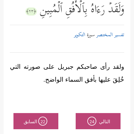
وَلَقَدۡ رَءَاهُ بِٱلۡأُفُقِ ٱلۡمُبِینِ
﴿٢٣﴾
تفسير المختصر
سورة
التكوير
ولقد رأى صاحبكم جبريل على صورته التي
خُلِقَ عليها بأفق السماء الواضح.
التالي
السابق
22
24