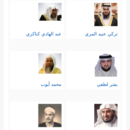
تركي عبيد المري
عبد الهادي كناكري
بشر لطفي
محمد أيوب