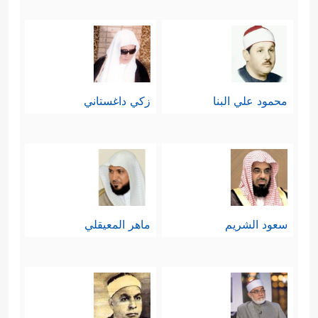
محمود علي البنا
زكي داغستاني
سعود الشريم
ماهر المعيقلي