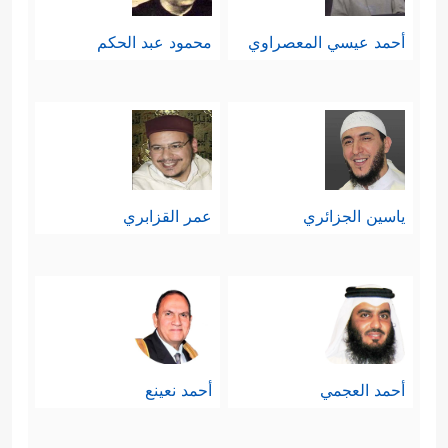
أحمد عيسي المعصراوي
محمود عبد الحكم
ياسين الجزائري
عمر القزابري
أحمد العجمي
أحمد نعينع