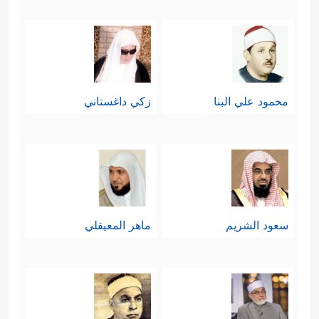
محمود علي البنا
زكي داغستاني
سعود الشريم
ماهر المعيقلي