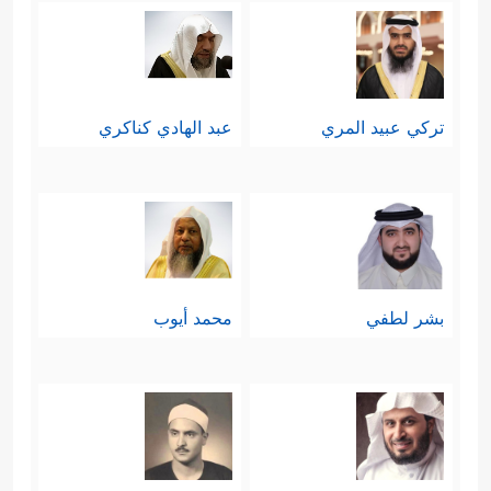
تركي عبيد المري
عبد الهادي كناكري
بشر لطفي
محمد أيوب