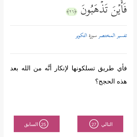
فَأَیۡنَ تَذۡهَبُونَ
﴿٢٦﴾
تفسير المختصر
سورة
التكوير
فأي طريق تسلكونها لإنكار أنَّه من الله بعد
هذه الحجج؟
التالي
السابق
25
27