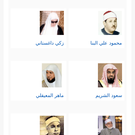
محمود علي البنا
زكي داغستاني
سعود الشريم
ماهر المعيقلي