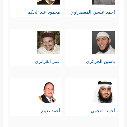
أحمد عيسي المعصراوي
محمود عبد الحكم
ياسين الجزائري
عمر القزابري
أحمد العجمي
أحمد نعينع