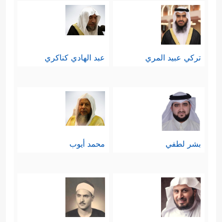
تركي عبيد المري
عبد الهادي كناكري
بشر لطفي
محمد أيوب