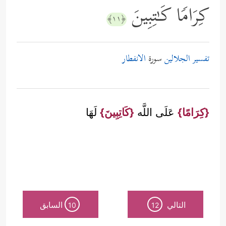
كِرَامࣰا كَـٰتِبِینَ
﴿١١﴾
تفسير الجلالين
سورة
الانفطار
{كِرَامًا}
عَلَى اللَّه
{كَاتِبِينَ}
لَهَا
التالي
السابق
10
12