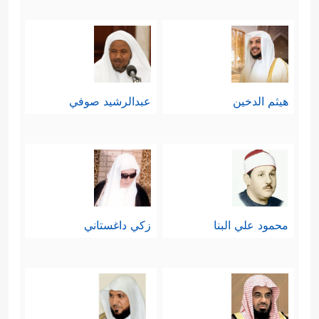
هيثم الدخين
عبدالرشيد صوفي
محمود علي البنا
زكي داغستاني