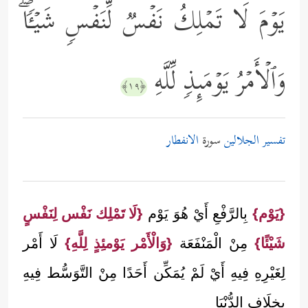
یَوۡمَ لَا تَمۡلِكُ نَفۡسࣱ لِّنَفۡسࣲ شَیۡـࣰٔاۖ
وَٱلۡأَمۡرُ یَوۡمَىِٕذࣲ لِّلَّهِ
﴿١٩﴾
تفسير الجلالين
سورة
الانفطار
{يَوْم}
بِالرَّفْعِ أَيْ هُوَ يَوْم
{لَا تَمْلِك نَفْس لِنَفْسٍ
شَيْئًا}
مِنْ الْمَنْفَعَة
{وَالْأَمْر يَوْمئِذٍ لِلَّهِ}
لَا أَمْر
لِغَيْرِهِ فِيهِ أَيْ لَمْ يُمَكِّن أَحَدًا مِنْ التَّوَسُّط فِيهِ
بِخِلَافِ الدُّنْيَا