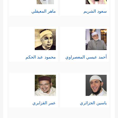
سعود الشريم
ماهر المعيقلي
أحمد عيسي المعصراوي
محمود عبد الحكم
ياسين الجزائري
عمر القزابري