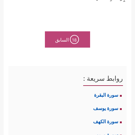
السابق
18
روابط سريعة :
سورة البقرة
سورة يوسف
سورة الكهف
سورة مريم