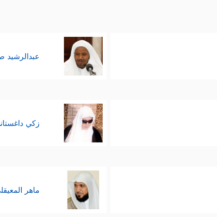
عبدالرشيد 
زكي داغستان
ماهر المعيقل