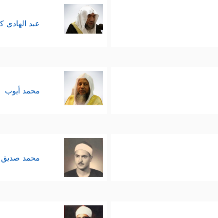
عبد الهادي ك
محمد أيوب
محمد صديق 