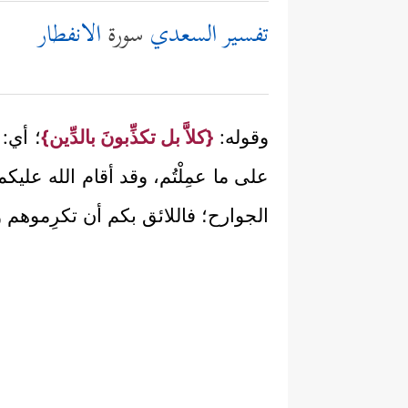
تفسير السعدي
سورة
الانفطار
وقوله:
{كلاَّ بل تكذِّبونَ بالدِّين}
؛ أي: 
على ما عمِلْتُم، وقد أقام الله عليكم 
الجوارح؛ فاللائق بكم أن تكرِموهم وتُ