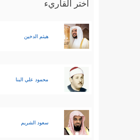
اختر القاريء
هيثم الدخين
محمود علي البنا
سعود الشريم