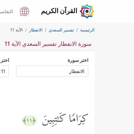
القرآن الكريم
التفاسي
الرئيسية
تفسير السعدي
الانفطار
الآية 11
سورة الانفطار تفسير السعدي الآية 11
اختر سورة
اختر 
كِرَامࣰا كَـٰتِبِینَ
﴿١١﴾