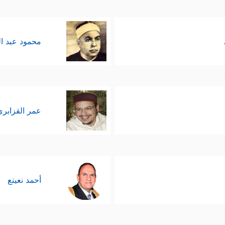
محمود عبد ا
عمر القزابري
أحمد نعينع