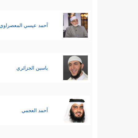
أحمد عيسي المعصراوي
ياسين الجزائري
أحمد العجمي