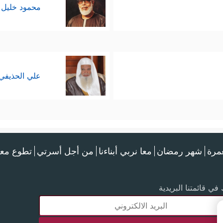
محمود خليل 
علي الحذيفي
عمرة
شهر رمضان
معا نربي أبناءنا
من أجل أسرتي
تطوع معن
في قائمتنا البريدية