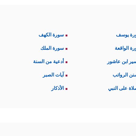
رة يوسف
سورة الكهف
ة الواقعة
سورة الملك
ير ابن عاشور
أدعية من السنة
نن الرواتب
آيات الصبر
لاة على النبي
الأذكار