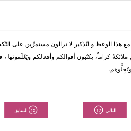
مع هذا الوعظ والتَّذكير لا تزالون مستمرِّين على التَّكذي
ملائكةً كراماً، يكتُبون أقوالكم وأفعالكم ويَعْلَمونها 
جِلُّوهم.
التالي
السابق
10
12