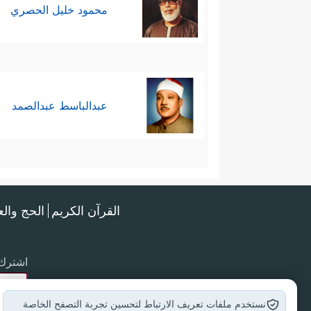
محمود خليل الحصري
عبدالباسط عبدالصمد
القرآن الكريم
الحج وال
اشترك 
نستخدم ملفات تعريف الارتباط لتحسين تجربة التصفح الخاصة