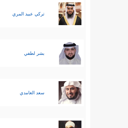
تركي عبيد المري
بشر لطفي
سعد الغامدي