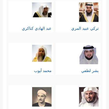
تركي عبيد المري
عبد الهادي كناكري
بشر لطفي
محمد أيوب