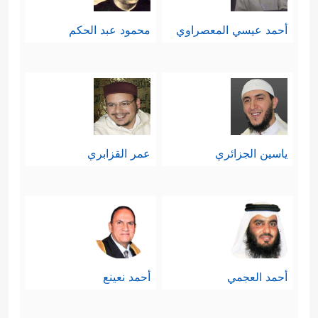
أحمد عيسي المعصراوي
محمود عبد الحكم
ياسين الجزائري
عمر القزابري
أحمد العجمي
أحمد نعينع