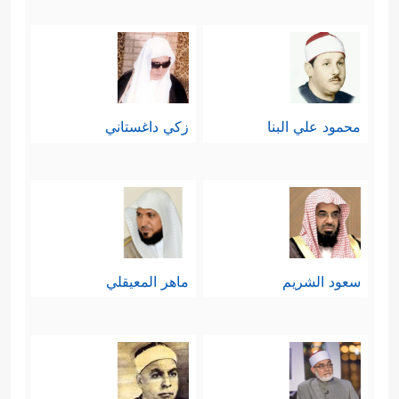
محمود علي البنا
زكي داغستاني
سعود الشريم
ماهر المعيقلي