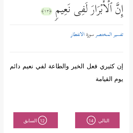
إِنَّ ٱلۡأَبۡرَارَ لَفِی نَعِیمࣲ
﴿١٣﴾
تفسير المختصر
سورة
الانفطار
إن كثيري فعل الخير والطاعة لفي نعيم دائم
يوم القيامة
التالي
السابق
12
14