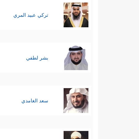
تركي عبيد المري
بشر لطفي
سعد الغامدي