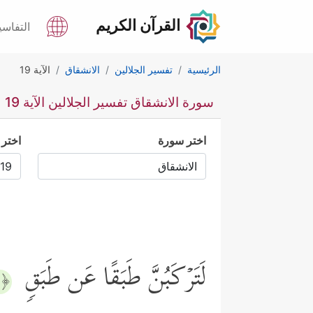
القرآن الكريم
التفاسي
الرئيسية
تفسير الجلالين
الانشقاق
الآية 19
سورة الانشقاق تفسير الجلالين الآية 19
اختر سورة
اختر 
لَتَرۡكَبُنَّ طَبَقًا عَن طَبَقࣲ
﴿١٩﴾