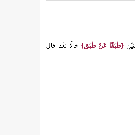
نَيْنِ
{طَبَقًا عَنْ طَبَق}
حَالًا بَعْد حَال