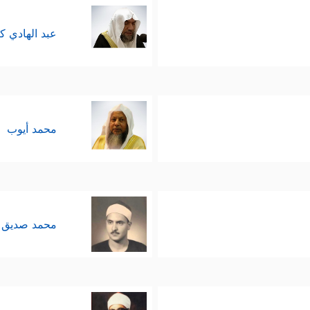
عبد الهادي ك
محمد أيوب
محمد صديق 