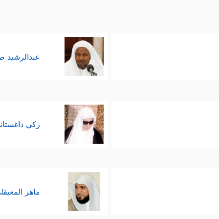
عبدالرشيد 
زكي داغستان
ماهر المعيقل