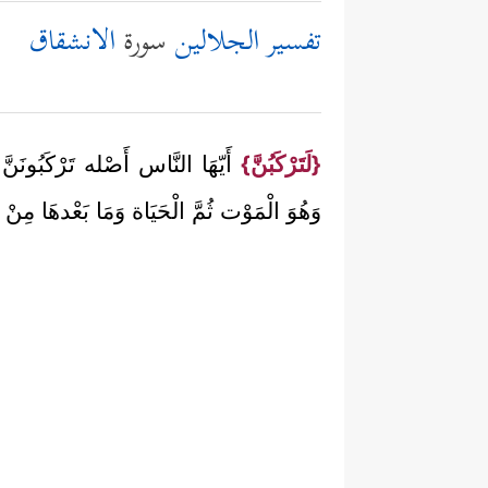
تفسير الجلالين
سورة
الانشقاق
{لَتَرْكَبُنَّ}
أَيّهَا النَّاس أَصْله تَرْكَبُونَنَّ 
وَهُوَ الْمَوْت ثُمَّ الْحَيَاة وَمَا بَعْدهَا مِنْ 