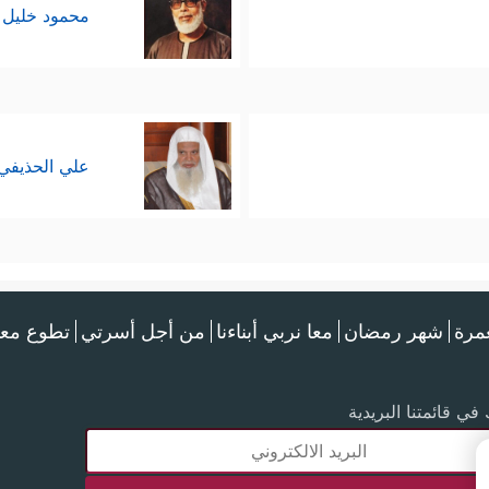
محمود خليل 
علي الحذيفي
عمرة
شهر رمضان
معا نربي أبناءنا
من أجل أسرتي
تطوع معن
في قائمتنا البريدية