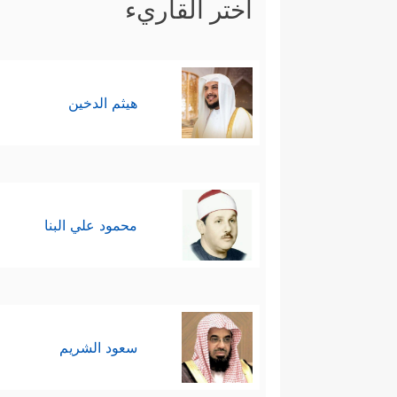
اختر القاريء
هيثم الدخين
محمود علي البنا
سعود الشريم