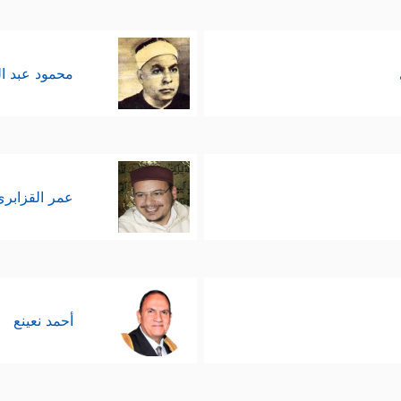
محمود عبد ا
عمر القزابري
أحمد نعينع