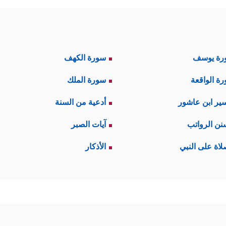
رة يوسف
سورة الكهف
ة الواقعة
سورة الملك
ير ابن عاشور
أدعية من السنة
نن الرواتب
آيات الصبر
لاة على النبي
الأذكار