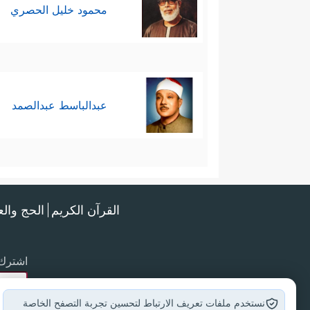
محمود خليل الحصري
عبدالباسط عبدالصمد
القرآن الكريم
الحج وال
اشترك 
نستخدم ملفات تعريف الارتباط لتحسين تجربة التصفح الخاصة