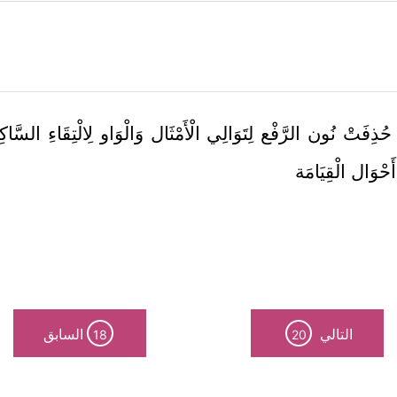
حُذِفَتْ نُون الرَّفْع لِتَوَالِي الْأَمْثَال وَالْوَاو لِالْتِقَاءِ السَّاكِ
أَحْوَال الْقِيَامَة
التالي
السابق
18
20