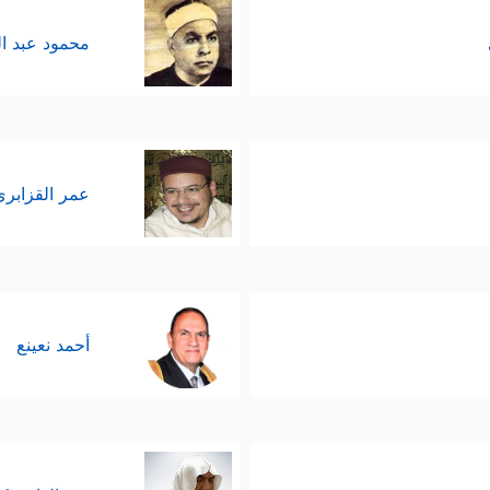
محمود عبد ا
عمر القزابري
أحمد نعينع