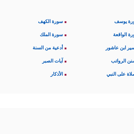
رة يوسف
سورة الكهف
ة الواقعة
سورة الملك
ير ابن عاشور
أدعية من السنة
نن الرواتب
آيات الصبر
لاة على النبي
الأذكار