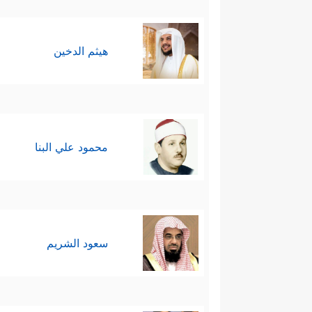
هيثم الدخين
محمود علي البنا
سعود الشريم