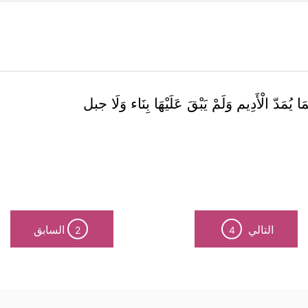
يُمَدّ الْأَدِيم وَلَمْ يَبْقَ عَلَيْهَا بِنَاء وَلَا جبل
التالي
السابق
2
4