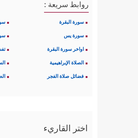
روابط سريعة :
سورة البقرة
سو
سورة يس
سور
اواخر سورة البقرة
تفس
الصلاة الإبراهيمية
الس
فضائل صلاة الفجر
الص
اختر القاريء