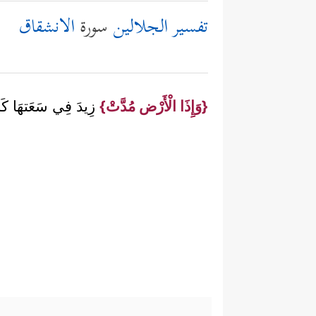
تفسير الجلالين
سورة
الانشقاق
{وَإِذَا الْأَرْض مُدَّتْ}
زِيدَ فِي سَعَتهَا كَمَا 