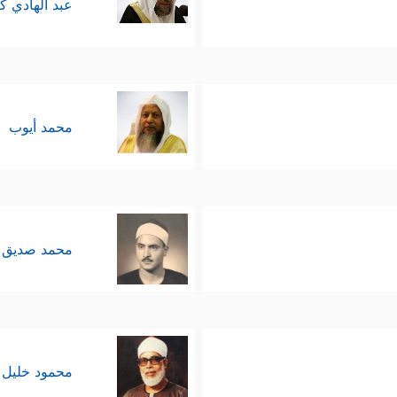
عبد الهادي ك
محمد أيوب
محمد صديق 
محمود خليل 