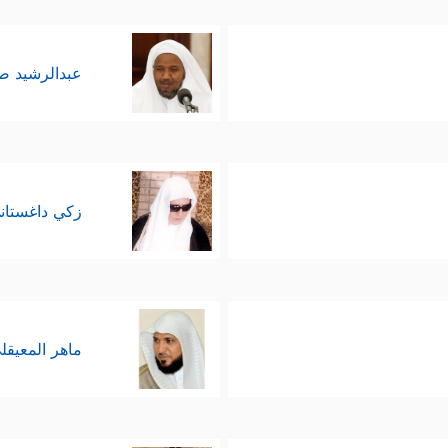
عبدالرشيد 
زكي داغستان
ماهر المعيقل