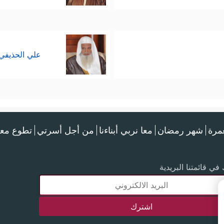
علي الحذيفي
عمرة
شهر رمضان
معا نربي أبناءنا
من أجل أسرتي
تطوع معن
في قائمتنا البريدية