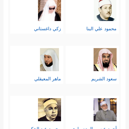
محمود علي البنا
زكي داغستاني
سعود الشريم
ماهر المعيقلي
أحمد عيسي المعصراوي
محمود عبد الحكم