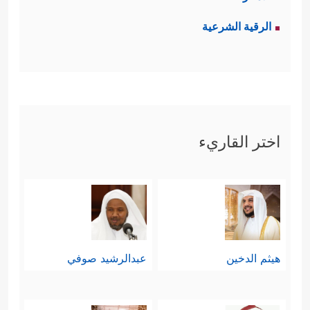
الرقية الشرعية
اختر القاريء
هيثم الدخين
عبدالرشيد صوفي