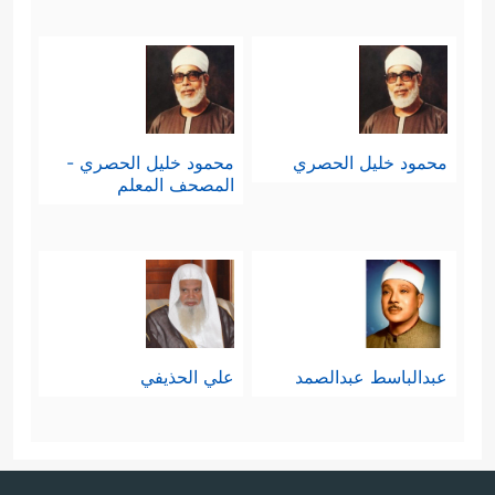
محمود خليل الحصري
محمود خليل الحصري -
المصحف المعلم
عبدالباسط عبدالصمد
علي الحذيفي