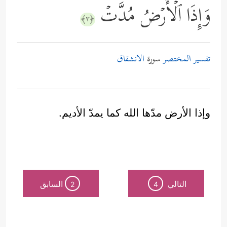
وَإِذَا ٱلۡأَرۡضُ مُدَّتۡ
﴿٣﴾
تفسير المختصر
سورة
الانشقاق
وإذا الأرض مدّها الله كما يمدّ الأديم.
التالي
السابق
2
4