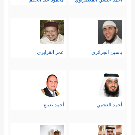
ياسين الجزائري
عمر القزابري
أحمد العجمي
أحمد نعينع