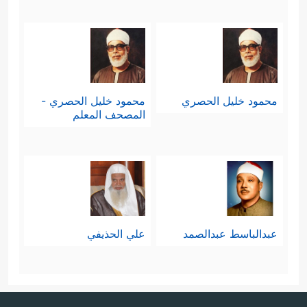
محمود خليل الحصري
محمود خليل الحصري -
المصحف المعلم
عبدالباسط عبدالصمد
علي الحذيفي