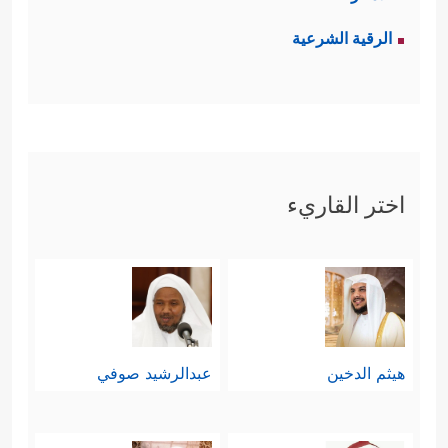
الرقية الشرعية
اختر القاريء
هيثم الدخين
عبدالرشيد صوفي