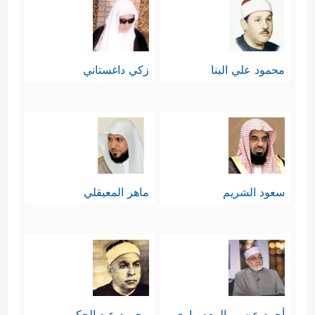
محمود علي البنا
زكي داغستاني
سعود الشريم
ماهر المعيقلي
أحمد عيسي المعصراوي
محمود عبد الحكم