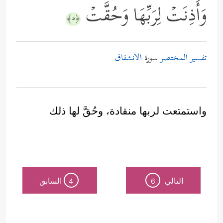
وَأَذِنَتۡ لِرَبِّهَا وَحُقَّتۡ
﴿٥﴾
تفسير المختصر
سورة
الانشقاق
واستمتعت لربها منقادة، وحُقَّ لها ذلك
التالي
السابق
4
6