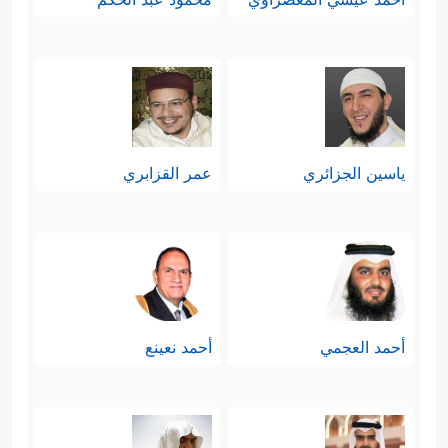
ياسين الجزائري
عمر القزابري
أحمد العجمي
أحمد نعينع