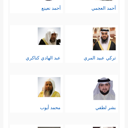
أحمد العجمي
أحمد نعينع
تركي عبيد المري
عبد الهادي كناكري
بشر لطفي
محمد أيوب