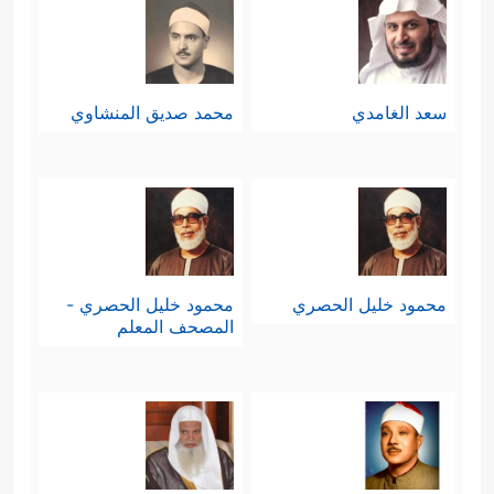
سعد الغامدي
محمد صديق المنشاوي
محمود خليل الحصري
محمود خليل الحصري -
المصحف المعلم