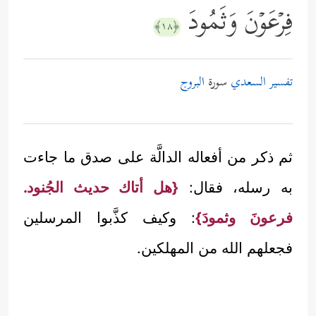
فِرۡعَوۡنَ وَثَمُودَ
﴿١٨﴾
تفسير السعدي
سورة
البروج
ثم ذكر من أفعاله الدالَّة على صدق ما جاءت
به رسله، فقال:
{هل أتاك حديث الجُنود.
فرعونَ وثمودَ}
: وكيف كذَّبوا المرسلين
فجعلهم الله من المهلكين.