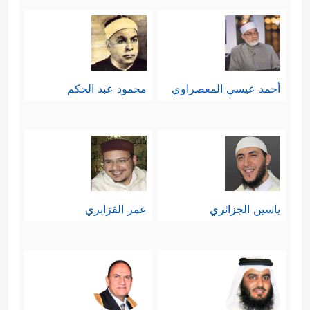
أحمد عيسي المعصراوي
محمود عبد الحكم
ياسين الجزائري
عمر القزابري