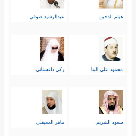
هيثم الدخين
عبدالرشيد صوفي
محمود علي البنا
زكي داغستاني
سعود الشريم
ماهر المعيقلي