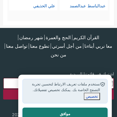
عبدالباسط عبدالصمد
علي الحذيفي
القرآن الكريم
الحج والعمرة
شهر رمضان
معا نربي أبناءنا
من أجل أسرتي
تطوع معنا
تواصل معنا
من نحن
اشترك في قائمتنا البريدية
نستخدم ملفات تعريف الارتباط لتحسين تجربة
التصفح الخاصة بك. يمكنك تخصيص تفضيلاتك.
تخصيص
موافق
جميع الحقوق محفوظة لموقع إسلام أون لاين © 2025