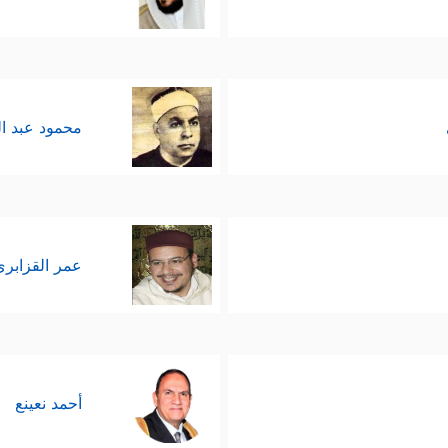
محمود عبد ا
عمر القزابري
أحمد نعينع