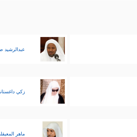
عبدالرشيد 
زكي داغستان
ماهر المعيقل