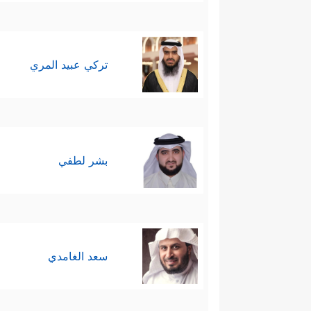
تركي عبيد المري
بشر لطفي
سعد الغامدي