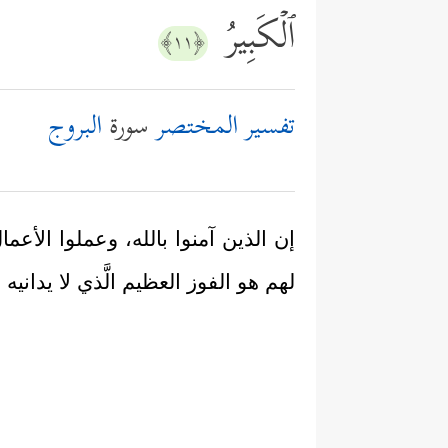
ٱلۡكَبِیرُ
﴿١١﴾
تفسير المختصر
سورة
البروج
إن الذين آمنوا بالله، وعملوا الأع
لهم هو الفوز العظيم الَّذي لا يدانيه 