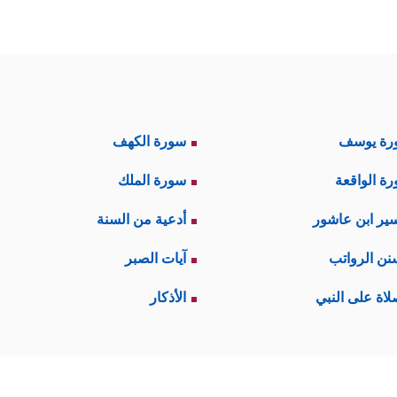
رة يوسف
سورة الكهف
ة الواقعة
سورة الملك
ير ابن عاشور
أدعية من السنة
نن الرواتب
آيات الصبر
لاة على النبي
الأذكار