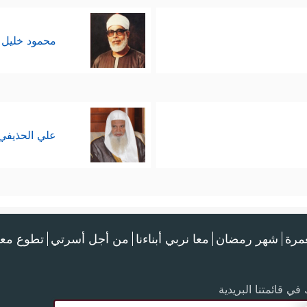
محمود خليل 
علي الحذيفي
عمرة
شهر رمضان
معا نربي أبناءنا
من أجل أسرتي
تطوع معن
في قائمتنا البريدية