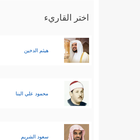
اختر القاريء
هيثم الدخين
محمود علي البنا
سعود الشريم