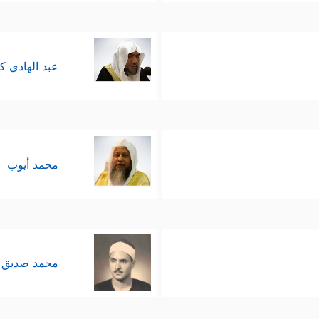
عبد الهادي ك
محمد أيوب
محمد صديق 