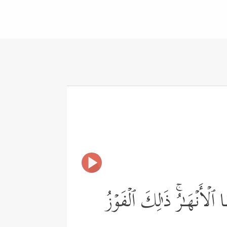
أَنۡهَـٰرُۚ ذَ ٰ⁠لِكَ ٱلۡفَوۡزُ