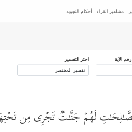
ر
مشاهير القراء
أحكام التجويد
رقم الآية
اختر التفسير
ٱلصَّـٰلِحَـٰتِ لَهُمۡ جَنَّـٰتࣱ تَجۡرِی مِن تَحۡتِهَا ٱلۡ