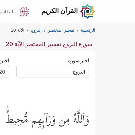
القرآن الكريم
التفاسي
الرئيسية
تفسير المختصر
البروج
الآية 20
سورة البروج تفسير المختصر الآية 20
اختر سورة
اختر 
وَٱللَّهُ مِن وَرَاۤىِٕهِم مُّحِیطُۢ