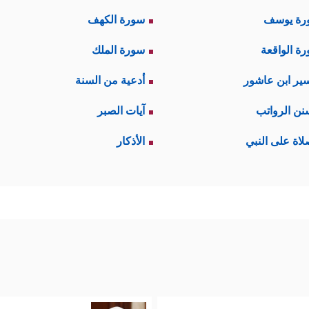
رة يوسف
سورة الكهف
ة الواقعة
سورة الملك
ير ابن عاشور
أدعية من السنة
نن الرواتب
آيات الصبر
لاة على النبي
الأذكار