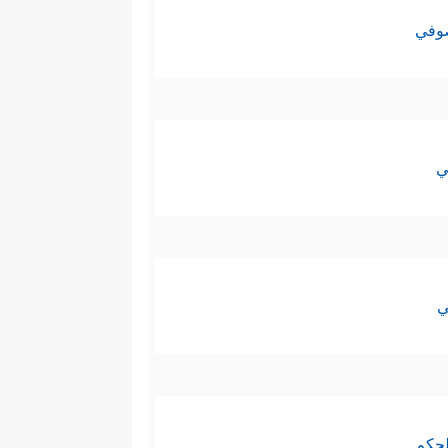
صوفي
ي
ي
لحكم