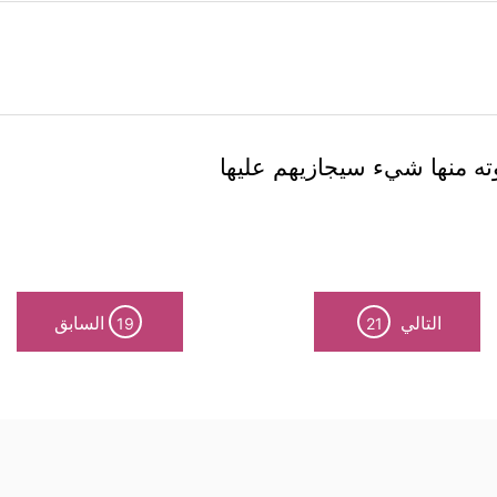
وته منها شيء سيجازيهم عليها
التالي
السابق
19
21