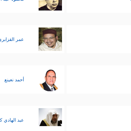
عمر القزابري
أحمد نعينع
عبد الهادي ك