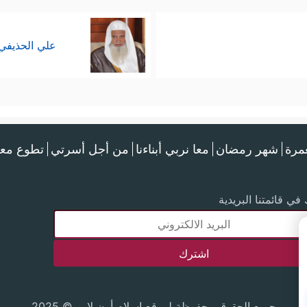
علي الحذيفي
عمرة
شهر رمضان
معا نربي أبناءنا
من أجل أسرتي
تطوع معن
في قائمتنا البريدية
جميع الحقوق محفوظة لموقع إسلام أون لاين © 2025