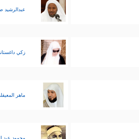
عبدالرشيد 
زكي داغستان
ماهر المعيقل
محمود عبد ا