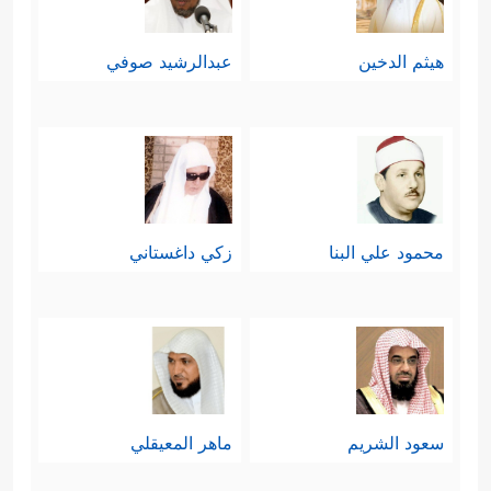
هيثم الدخين
عبدالرشيد صوفي
محمود علي البنا
زكي داغستاني
سعود الشريم
ماهر المعيقلي