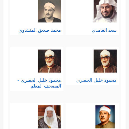
سعد الغامدي
محمد صديق المنشاوي
محمود خليل الحصري
محمود خليل الحصري -
المصحف المعلم