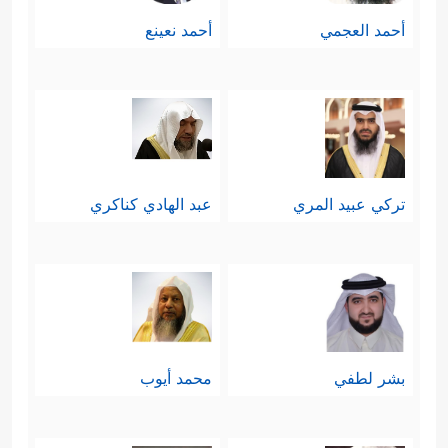
أحمد العجمي
أحمد نعينع
تركي عبيد المري
عبد الهادي كناكري
بشر لطفي
محمد أيوب