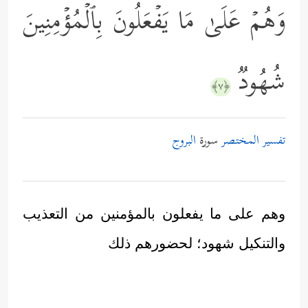
وَهُمۡ عَلَىٰ مَا یَفۡعَلُونَ بِٱلۡمُؤۡمِنِینَ
شُهُودࣱ
﴿٧﴾
تفسير المختصر
سورة
البروج
وهم على ما يفعلون بالمؤمنين من التعذيب
والتنكيل شهود؛ لحضورهم ذلك