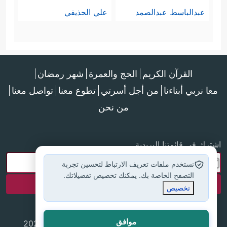
عبدالباسط عبدالصمد
علي الحذيفي
القرآن الكريم
الحج والعمرة
شهر رمضان
معا نربي أبناءنا
من أجل أسرتي
تطوع معنا
تواصل معنا
من نحن
اشترك في قائمتنا البريدية
نستخدم ملفات تعريف الارتباط لتحسين تجربة
التصفح الخاصة بك. يمكنك تخصيص تفضيلاتك.
تخصيص
موافق
جميع الحقوق محفوظة لموقع إسلام أون لاين © 2025