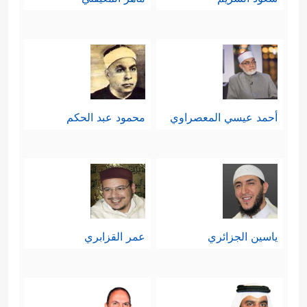
أحمد عيسي المعصراوي
محمود عبد الحكم
ياسين الجزائري
عمر القزابري