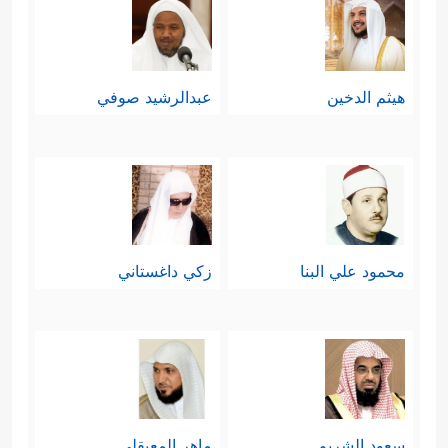
هيثم الدخين
عبدالرشيد صوفي
محمود علي البنا
زكي داغستاني
سعود الشريم
ماهر المعيقلي