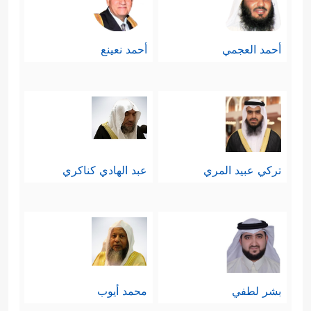
أحمد العجمي
أحمد نعينع
تركي عبيد المري
عبد الهادي كناكري
بشر لطفي
محمد أيوب