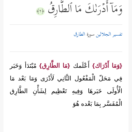
وَمَاۤ أَدۡرَىٰكَ مَا ٱلطَّارِقُ
﴿٢﴾
تفسير الجلالين
سورة
الطارق
{وَمَا أَدْرَاك}
أَعْلَمك
{مَا الطَّارِق}
مُبْتَدَأ وَخَبَر
فِي مَحَلّ الْمَفْعُول الثَّانِي لَأَدْرَى وَمَا بَعْد مَا
الْأُولَى خَبَرهَا وَفِيهِ تَعْظِيم لِشَأْنِ الطَّارِق
الْمُفَسَّر بِمَا بَعْده هُوَ