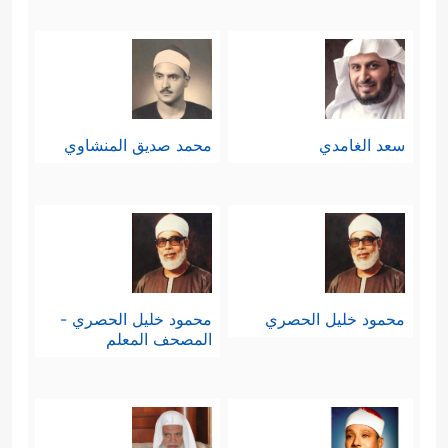
سعد الغامدي
محمد صديق المنشاوي
محمود خليل الحصري
محمود خليل الحصري -
المصحف المعلم