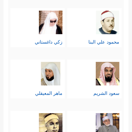
محمود علي البنا
زكي داغستاني
سعود الشريم
ماهر المعيقلي