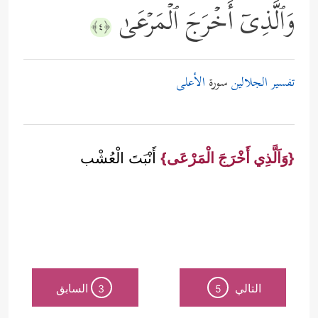
وَٱلَّذِیۤ أَخۡرَجَ ٱلۡمَرۡعَىٰ
﴿٤﴾
تفسير الجلالين
سورة
الأعلى
{وَاَلَّذِي أَخْرَجَ الْمَرْعَى}
أَنْبَتَ الْعُشْب
التالي
السابق
3
5