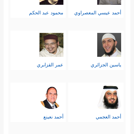
أحمد عيسي المعصراوي
محمود عبد الحكم
ياسين الجزائري
عمر القزابري
أحمد العجمي
أحمد نعينع