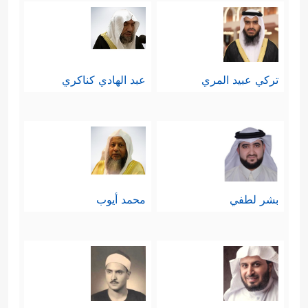
تركي عبيد المري
عبد الهادي كناكري
بشر لطفي
محمد أيوب