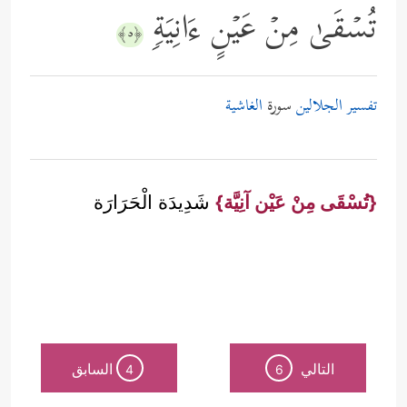
تُسۡقَىٰ مِنۡ عَیۡنٍ ءَانِیَةࣲ
﴿٥﴾
تفسير الجلالين
سورة
الغاشية
{تُسْقَى مِنْ عَيْن آنِيَّة}
شَدِيدَة الْحَرَارَة
التالي
السابق
4
6