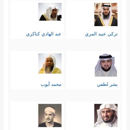
تركي عبيد المري
عبد الهادي كناكري
بشر لطفي
محمد أيوب