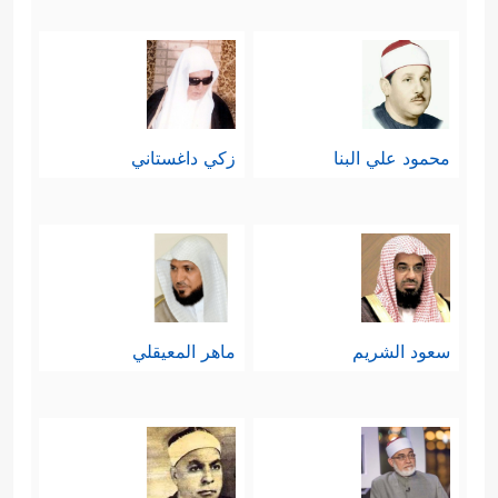
محمود علي البنا
زكي داغستاني
سعود الشريم
ماهر المعيقلي