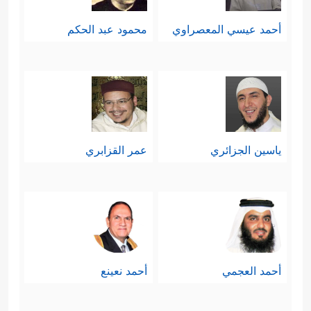
أحمد عيسي المعصراوي
محمود عبد الحكم
ياسين الجزائري
عمر القزابري
أحمد العجمي
أحمد نعينع