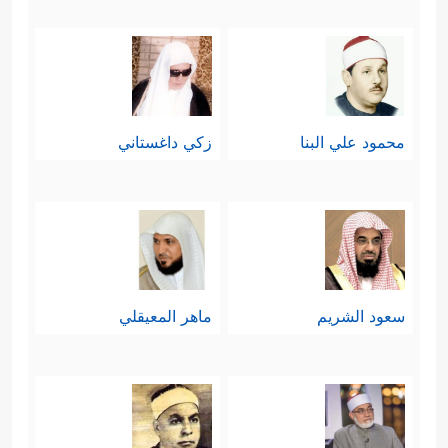
محمود علي البنا
زكي داغستاني
سعود الشريم
ماهر المعيقلي