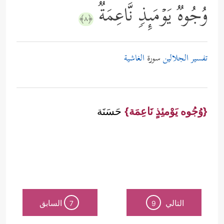
وُجُوهࣱ یَوۡمَىِٕذࣲ نَّاعِمَةࣱ
﴿٨﴾
تفسير الجلالين
سورة
الغاشية
{وُجُوه يَوْمئِذٍ نَاعِمَة}
حَسَنَة
التالي
السابق
7
9