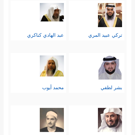
تركي عبيد المري
عبد الهادي كناكري
بشر لطفي
محمد أيوب