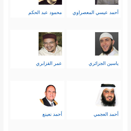
أحمد عيسي المعصراوي
محمود عبد الحكم
ياسين الجزائري
عمر القزابري
أحمد العجمي
أحمد نعينع