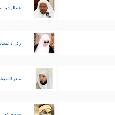
عبدالرشيد 
زكي داغستان
ماهر المعيقل
محمود عبد ا