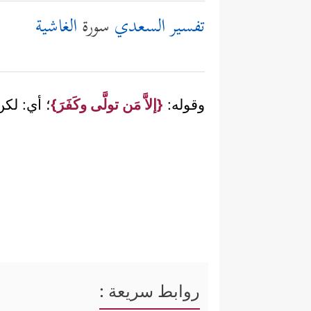
تفسير السعدي
سورة
الغاشية
وقوله:
{إلاَّ مَن تولَّى وكَفَرَ}
؛ أي: لكن
روابط سريعة :