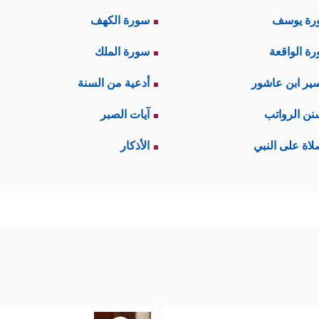
رة يوسف
سورة الكهف
ة الواقعة
سورة الملك
ير ابن عاشور
أدعية من السنة
نن الرواتب
آيات الصبر
لاة على النبي
الأذكار