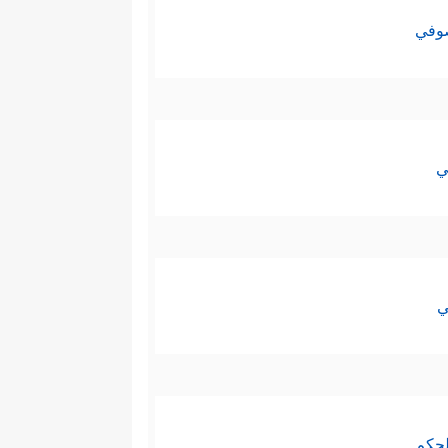
صوفي
ي
ي
لحكم