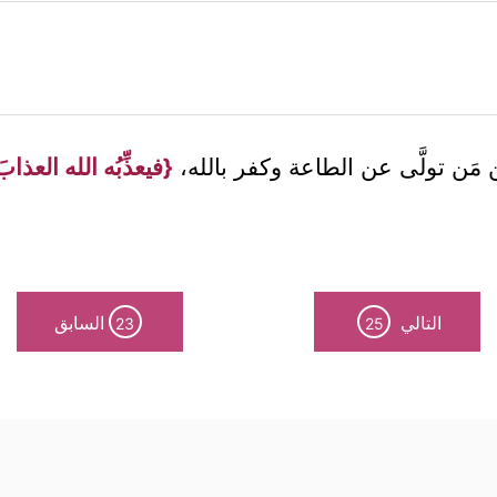
 مَن تولَّى عن الطاعة وكفر بالله،
{فيعذِّبُه الله العذابَ
التالي
السابق
23
25