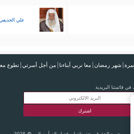
علي الحذيفي
عمرة
شهر رمضان
معا نربي أبناءنا
من أجل أسرتي
تطوع معن
في قائمتنا البريدية
جميع الحقوق محفوظة لموقع إسلام أون لاين © 2025