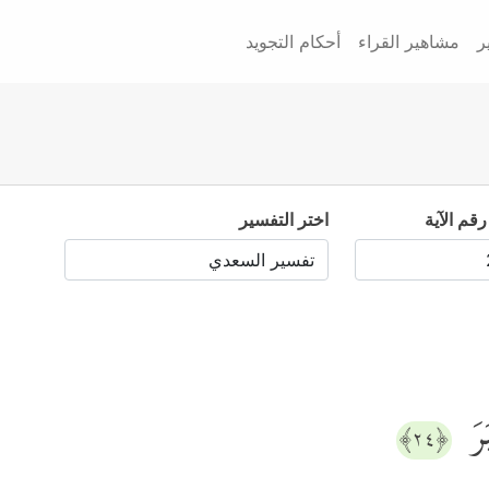
ر
مشاهير القراء
أحكام التجويد
رقم الآية
اختر التفسير
َرَ
﴿٢٤﴾