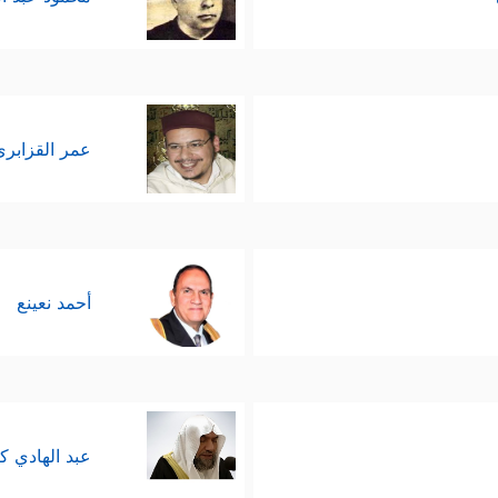
عمر القزابري
أحمد نعينع
عبد الهادي ك