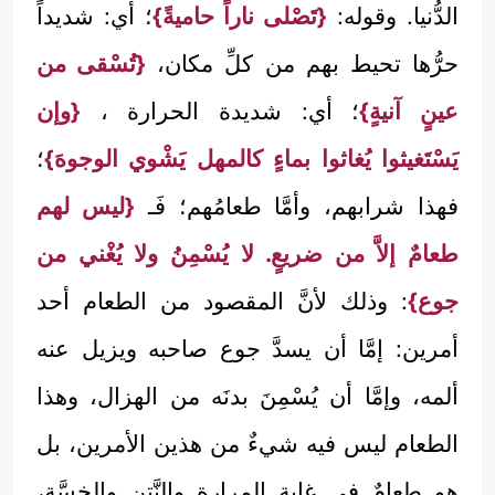
الدُّنيا. وقوله:
{تَصْلى ناراً حاميةً}
؛ أي: شديداً
حرُّها تحيط بهم من كلِّ مكان،
{تُسْقى من
عينٍ آنيةٍ}
؛ أي: شديدة الحرارة ،
{وإن
يَسْتَغيثوا يُغاثوا بماءٍ كالمهل يَشْوي الوجوهَ}
؛
فهذا شرابهم، وأمَّا طعامُهم؛ فَـ
{ليس لهم
طعامٌ إلاَّ من ضريعٍ. لا يُسْمِنُ ولا يُغْني من
جوع}
: وذلك لأنَّ المقصود من الطعام أحد
أمرين: إمَّا أن يسدَّ جوع صاحبه ويزيل عنه
ألمه، وإمَّا أن يُسْمِنَ بدنَه من الهزال، وهذا
الطعام ليس فيه شيءٌ من هذين الأمرين، بل
هو طعامٌ في غاية المرارة والنَّتن والخسَّة،