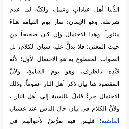
الدُّنيا أهل عباداتٍ وعمل، ولكنَّه لما عدم
شرطه، وهو الإيمان؛ صار يوم القيامة هباءً
منثوراً. وهذا الاحتمال وإن كان صحيحاً من
حيث المعنى؛ فلا يدلُّ عليه سياق الكلام، بل
الصواب المقطوع به هو الاحتمال الأول؛ لأنَّه
قيَّده بالظرف، وهو يوم القيامةِ، ولأنَّ
المقصود هنا بيان ذكر أهل النار عموماً، وذلك
الاحتمال جزءٌ قليلٌ بالنسبة إلى أهل النار ،
ولأنَّ الكلام في بيان حال الناس عند غشيان
الغاشية
؛ فليس فيه تعرُّضٌ لأحوالهم في