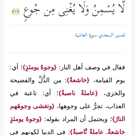
لَّا یُسۡمِنُ وَلَا یُغۡنِی مِن جُوعࣲ
﴿٧﴾
تفسير السعدي
سورة
الغاشية
فقال في وصف أهل النار:
{وجوهٌ يومئذٍ}
؛ أي:
يوم القيامة،
{خاشعةٌ}
: من الذُّلِّ والفضيحة
والخزي،
{عاملةٌ ناصبةٌ}
؛ أي: تاعبة في
العذاب، تجرُّ على وجوهها،
{وتغشى وجوهَهم
النارُ}
؛ ويحتمل أن المراد بقوله:
{وجوهٌ يومئذٍ
خاشعةٌ. عاملةٌ نَّاصبةٌ}
: في الدنيا لكونهم في