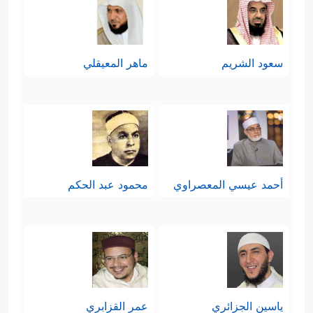
سعود الشريم
ماهر المعيقلي
أحمد عيسي المعصراوي
محمود عبد الحكم
ياسين الجزائري
عمر القزابري