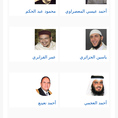
أحمد عيسي المعصراوي
محمود عبد الحكم
ياسين الجزائري
عمر القزابري
أحمد العجمي
أحمد نعينع