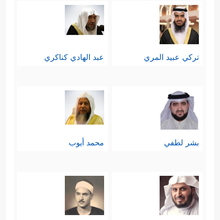
تركي عبيد المري
عبد الهادي كناكري
بشر لطفي
محمد أيوب