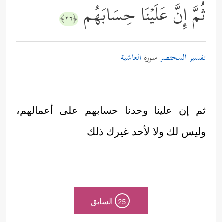
ثُمَّ إِنَّ عَلَیۡنَا حِسَابَهُم
﴿٢٦﴾
تفسير المختصر
سورة
الغاشية
ثم إن علينا وحدنا حسابهم على أعمالهم،
وليس لك ولا لأحد غيرك ذلك
السابق
25