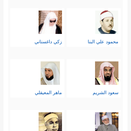
محمود علي البنا
زكي داغستاني
سعود الشريم
ماهر المعيقلي