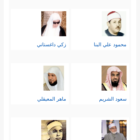
محمود علي البنا
زكي داغستاني
سعود الشريم
ماهر المعيقلي