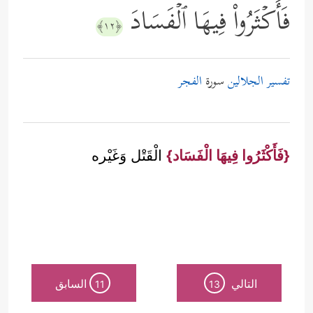
فَأَكۡثَرُواْ فِیهَا ٱلۡفَسَادَ
﴿١٢﴾
تفسير الجلالين
سورة
الفجر
{فَأَكْثَرُوا فِيهَا الْفَسَاد}
الْقَتْل وَغَيْره
التالي
السابق
11
13