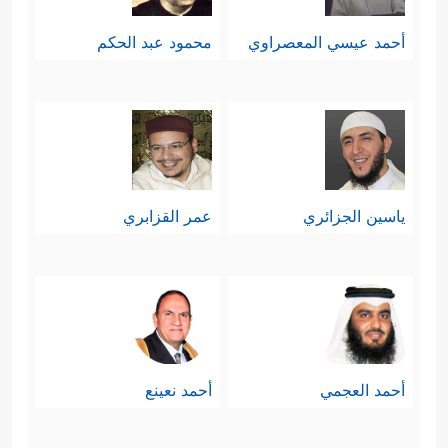
أحمد عيسي المعصراوي
محمود عبد الحكم
ياسين الجزائري
عمر القزابري
أحمد العجمي
أحمد نعينع