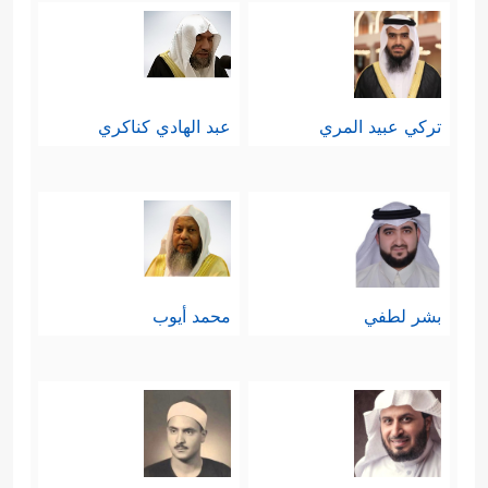
تركي عبيد المري
عبد الهادي كناكري
بشر لطفي
محمد أيوب