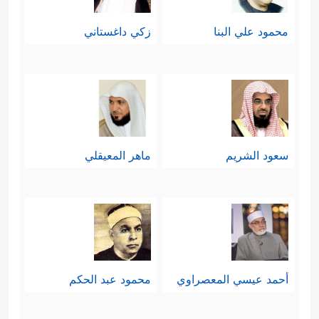
محمود علي البنا
زكي داغستاني
سعود الشريم
ماهر المعيقلي
أحمد عيسي المعصراوي
محمود عبد الحكم