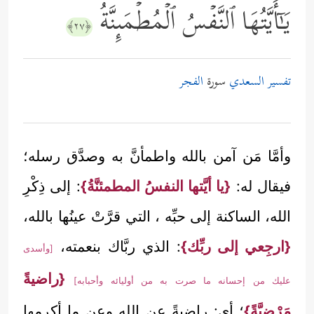
یَـٰۤأَیَّتُهَا ٱلنَّفۡسُ ٱلۡمُطۡمَىِٕنَّةُ
﴿٢٧﴾
تفسير السعدي
سورة
الفجر
وأمَّا مَن آمن بالله واطمأنَّ به وصدَّق رسله؛
فيقال له:
{يا أيَّتها النفسُ المطمئنَّةُ}
: إلى ذِكْرِ
الله، الساكنة إلى حبِّه ، التي قرَّتْ عينُها بالله،
{ارجِعي إلى ربِّك}
: الذي ربَّاك بنعمته،
[وأسدى
{راضيةً
عليك من إحسانه ما صرت به من أوليائه وأحبابه]
مَرْضِيَّةً}
؛ أي: راضيةً عن الله وعن ما أكرمها