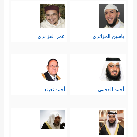
ياسين الجزائري
عمر القزابري
أحمد العجمي
أحمد نعينع