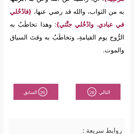
به من الثواب، والله قد رضي عنها،
{فادْخُلي
في عبادي. وادْخُلي جنَّتي}
: وهذا تخاطَبُ به
الرُّوح يوم القيامةِ، وتخاطَبُ به وقتَ السياق
والموت.
التالي
السابق
26
28
روابط سريعة :