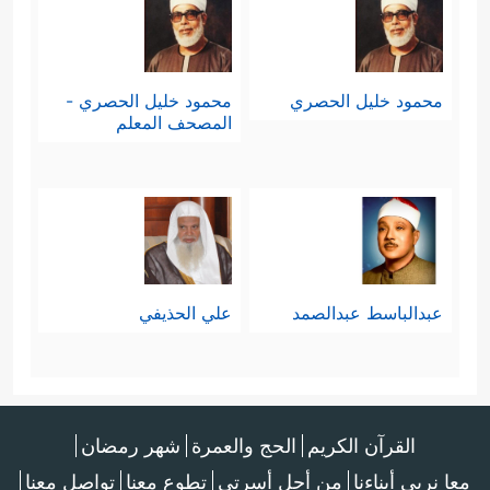
محمود خليل الحصري
محمود خليل الحصري -
المصحف المعلم
عبدالباسط عبدالصمد
علي الحذيفي
القرآن الكريم
الحج والعمرة
شهر رمضان
معا نربي أبناءنا
من أجل أسرتي
تطوع معنا
تواصل معنا