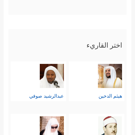
اختر القاريء
هيثم الدخين
عبدالرشيد صوفي