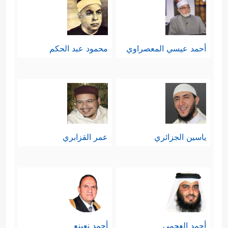
أحمد عيسي المعصراوي
محمود عبد الحكم
ياسين الجزائري
عمر القزابري
أحمد العجمي
أحمد نعينع