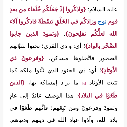
عليه السلام:
{واذكُروا إذْ جَعَلَكُم خُلَفاء من بعدِ
قوم
نوح
وزادَكُم في الخَلْقِ بَسْطَةً فاذكُروا آلاء
الله لعلَّكُم تفلِحونَ}
.
{وثمودَ الذين جابوا
الصَّخْر بالواد}
؛ أي: وادي القرى؛ نحتوا بقوَّتهم
الصخور فاتَّخذوها مساكن،
{وفرعونَ ذي
الأوتادِ}
؛ أي: ذي الجنود الذي ثبَّتوا ملكه كما
تثبت الأوتاد
ما يراد إمساكه بها،
{الذين
[و]
طَغَوْا في البلاد}
: هذا الوصف عائدٌ إلى عادٍ
وثمودَ وفرعونَ ومن تَبِعَهم؛ فإنَّهم طَغَوْا في
بلاد الله، وآذوا عباد الله في دينهم ودنياهم.