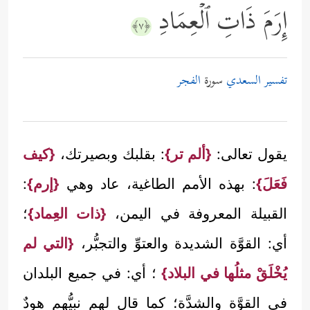
إِرَمَ ذَاتِ ٱلۡعِمَادِ
﴿٧﴾
تفسير السعدي
سورة
الفجر
يقول تعالى:
{ألم تر}
: بقلبك وبصيرتك،
{كيف
فَعَلَ}
: بهذه الأمم الطاغية، عاد وهي
{إرم}
:
القبيلة المعروفة في اليمن،
{ذات العِماد}
؛
أي: القوَّة الشديدة والعتوِّ والتجبُّر،
{التي لم
يُخْلَقْ مثلُها في البلاد}
؛ أي: في جميع البلدان
في القوَّة والشدَّة؛ كما قال لهم نبيُّهم هودٌ