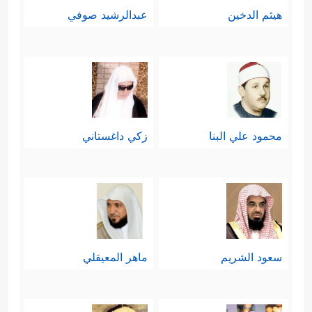
هيثم الدخين
عبدالرشيد صوفي
محمود علي البنا
زكي داغستاني
سعود الشريم
ماهر المعيقلي