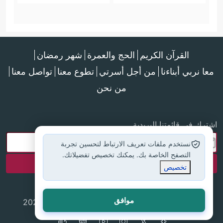
القرآن الكريم
الحج والعمرة
شهر رمضان
معا نربي أبناءنا
من أجل أسرتي
تطوع معنا
تواصل معنا
من نحن
اشترك في قائمتنا البريدية
نستخدم ملفات تعريف الارتباط لتحسين تجربة
التصفح الخاصة بك. يمكنك تخصيص تفضيلاتك.
تخصيص
موافق
جميع الحقوق محفوظة لموقع إسلام أون لاين © 2025