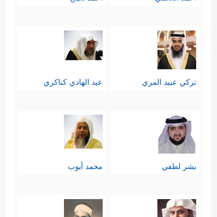
تركي عبيد المري
عبد الهادي كناكري
بشر لطفي
محمد أيوب