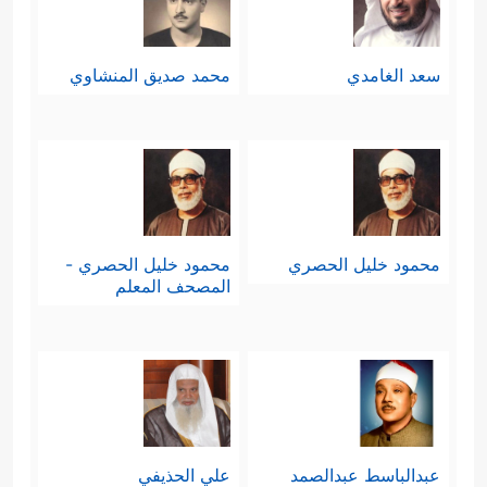
سعد الغامدي
محمد صديق المنشاوي
محمود خليل الحصري
محمود خليل الحصري -
المصحف المعلم
عبدالباسط عبدالصمد
علي الحذيفي