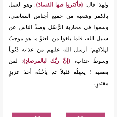
ولهذا قال:
{فأكثروا فيها الفسادَ}
: وهو العمل
بالكفر وشعبه من جميع أجناس المعاصي،
وسعوا في محاربة الرُّسُل وصدِّ الناس عن
سبيل الله، فلما بلغوا من العتوِّ ما هو موجبٌ
لهلاكهم؛ أرسل الله عليهم من عذابه ذَنُوباً
وسوطَ عذاب،
{إنَّ ربَّك لبالمرصادِ}
: لمن
يعصيه ؛ يمهِلُه قليلاً ثم يأخُذُه أخذَ عزيزٍ
مقتدرٍ.