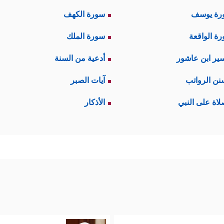
رة يوسف
سورة الكهف
ة الواقعة
سورة الملك
ير ابن عاشور
أدعية من السنة
نن الرواتب
آيات الصبر
لاة على النبي
الأذكار