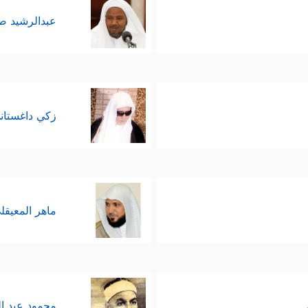
عبدالرشيد 
زكي داغستان
ماهر المعيقل
محمود عبد ا