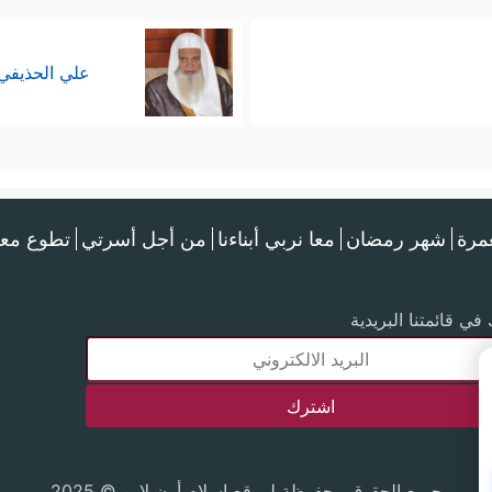
علي الحذيفي
عمرة
شهر رمضان
معا نربي أبناءنا
من أجل أسرتي
تطوع معن
في قائمتنا البريدية
جميع الحقوق محفوظة لموقع إسلام أون لاين © 2025