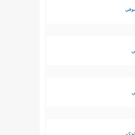
صوفي
ي
ي
لحكم