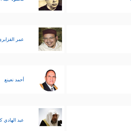
عمر القزابري
أحمد نعينع
عبد الهادي ك