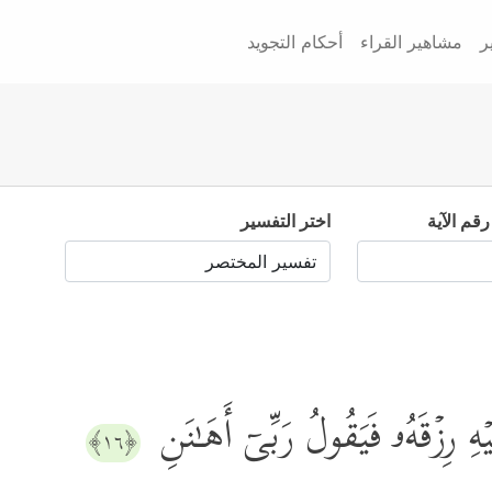
ر
مشاهير القراء
أحكام التجويد
رقم الآية
اختر التفسير
لَیۡهِ رِزۡقَهُۥ فَیَقُولُ رَبِّیۤ أَهَـٰنَنِ
﴿١٦﴾