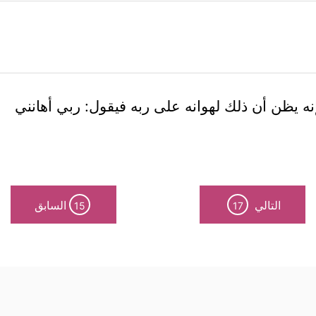
إنه يظن أن ذلك لهوانه على ربه فيقول: ربي أهانني
التالي
السابق
15
17