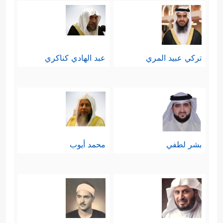
تركي عبيد المري
عبد الهادي كناكري
بشر لطفي
محمد أيوب