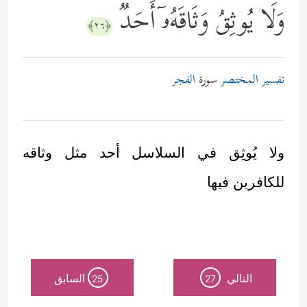
وَلَا یُوثِقُ وَثَاقَهُۥۤ أَحَدࣱ
﴿٢٦﴾
تفسير المختصر
سورة
الفجر
ولا يُوثِق في السلاسل أحد مثل وثاقه
للكافرين فيها
التالي
السابق
25
27