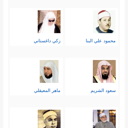
محمود علي البنا
زكي داغستاني
سعود الشريم
ماهر المعيقلي