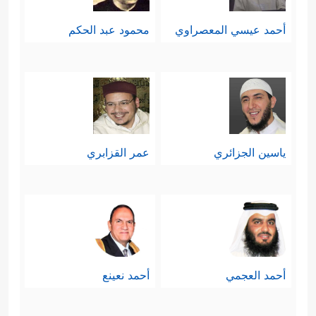
أحمد عيسي المعصراوي
محمود عبد الحكم
ياسين الجزائري
عمر القزابري
أحمد العجمي
أحمد نعينع