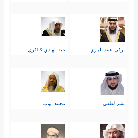
تركي عبيد المري
عبد الهادي كناكري
بشر لطفي
محمد أيوب