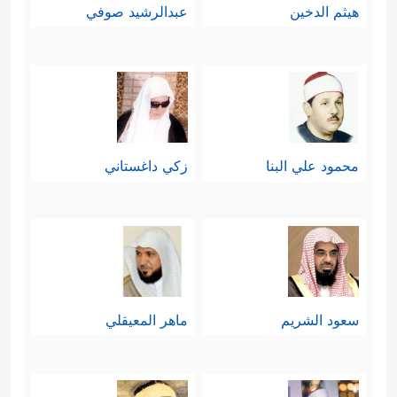
هيثم الدخين
عبدالرشيد صوفي
محمود علي البنا
زكي داغستاني
سعود الشريم
ماهر المعيقلي