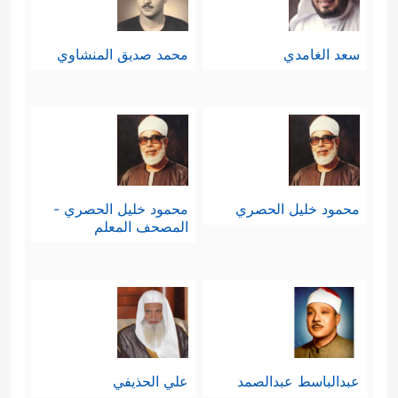
سعد الغامدي
محمد صديق المنشاوي
محمود خليل الحصري
محمود خليل الحصري -
المصحف المعلم
عبدالباسط عبدالصمد
علي الحذيفي