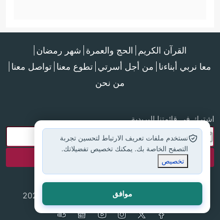
القرآن الكريم
الحج والعمرة
شهر رمضان
معا نربي أبناءنا
من أجل أسرتي
تطوع معنا
تواصل معنا
من نحن
اشترك في قائمتنا البريدية
نستخدم ملفات تعريف الارتباط لتحسين تجربة
التصفح الخاصة بك. يمكنك تخصيص تفضيلاتك.
تخصيص
موافق
جميع الحقوق محفوظة لموقع إسلام أون لاين © 2025