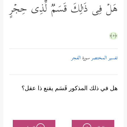
هَلۡ فِی ذَ ٰ⁠لِكَ قَسَمࣱ لِّذِی حِجۡرٍ
﴿٥﴾
تفسير المختصر
سورة
الفجر
هل في ذلك المذكور قَسَم يقنع ذا عقل؟