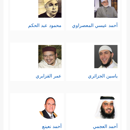
أحمد عيسي المعصراوي
محمود عبد الحكم
ياسين الجزائري
عمر القزابري
أحمد العجمي
أحمد نعينع