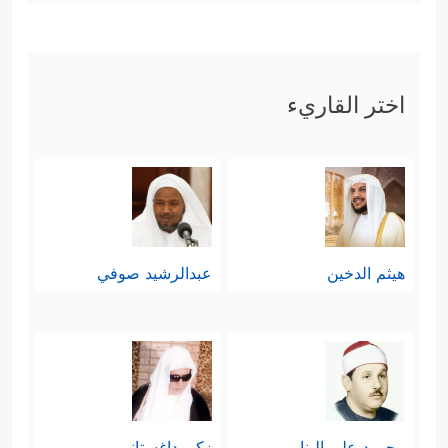
اختر القاريء
هيثم الدخين
عبدالرشيد صوفي
محمود علي البنا
زكي داغستاني