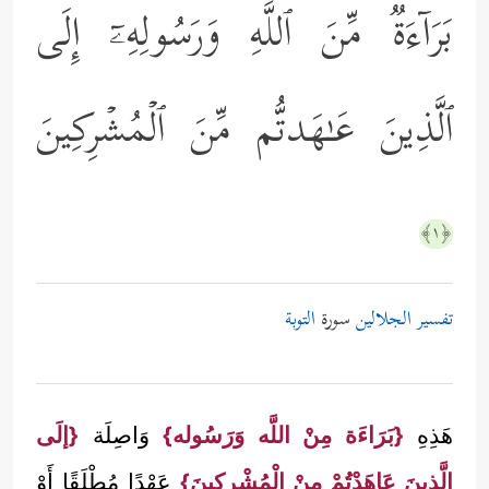
بَرَاۤءَةࣱ مِّنَ ٱللَّهِ وَرَسُولِهِۦۤ إِلَى
ٱلَّذِینَ عَـٰهَدتُّم مِّنَ ٱلۡمُشۡرِكِینَ
﴿١﴾
تفسير الجلالين
سورة
التوبة
هَذِهِ
{بَرَاءَة مِنْ اللَّه وَرَسُوله}
وَاصِلَة
{إلَى
الَّذِينَ عَاهَدْتُمْ مِنْ الْمُشْرِكِينَ}
عَهْدًا مُطْلَقًا أَوْ