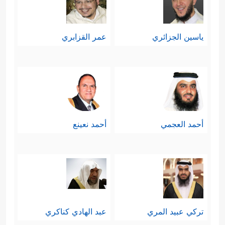
ياسين الجزائري
عمر القزابري
أحمد العجمي
أحمد نعينع
تركي عبيد المري
عبد الهادي كناكري