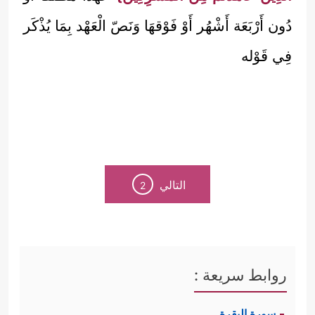
دُون أَرْبَعَة أَشْهُر أَوْ فَوْقهَا وَنَصّ الْعَهْد بِمَا يُذْكَر
فِي قَوْله
التالي
2
روابط سريعة :
سورة البقرة