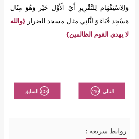
وَالِاسْتِفْهَام لِلتَّقْرِيرِ أَيْ الْأَوَّل خَيْر وَهُوَ مِثَال
مَسْجِد قُبَاءَ وَالثَّانِي مثال مسجد الضرار
{والله
لا يهدي القوم الظالمين}
التالي
السابق
108
110
روابط سريعة :