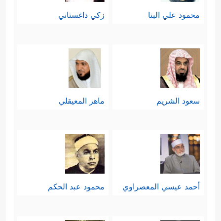
محمود علي البنا
زكي داغستاني
سعود الشريم
ماهر المعيقلي
أحمد عيسي المعصراوي
محمود عبد الحكم