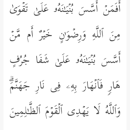
أَفَمَنۡ أَسَّسَ بُنۡیَـٰنَهُۥ عَلَىٰ تَقۡوَىٰ
مِنَ ٱللَّهِ وَرِضۡوَ ٰ⁠نٍ خَیۡرٌ أَم مَّنۡ
أَسَّسَ بُنۡیَـٰنَهُۥ عَلَىٰ شَفَا جُرُفٍ
هَارࣲ فَٱنۡهَارَ بِهِۦ فِی نَارِ جَهَنَّمَۗ
وَٱللَّهُ لَا یَهۡدِی ٱلۡقَوۡمَ ٱلظَّـٰلِمِینَ