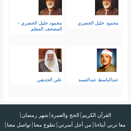
محمود خليل الحصري
محمود خليل الحصري -
المصحف المعلم
عبدالباسط عبدالصمد
علي الحذيفي
القرآن الكريم
الحج والعمرة
شهر رمضان
معا نربي أبناءنا
من أجل أسرتي
تطوع معنا
تواصل معنا