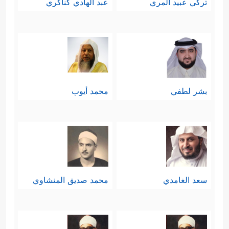
تركي عبيد المري
عبد الهادي كناكري
بشر لطفي
محمد أيوب
سعد الغامدي
محمد صديق المنشاوي