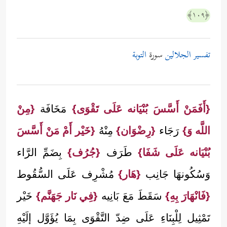
﴿١٠٩﴾
تفسير الجلالين
سورة
التوبة
{أَفَمَنْ أَسَّسَ بُنْيَانه عَلَى تَقْوَى}
مَخَافَة
{مِنْ
اللَّه وَ}
رَجَاء
{رِضْوَان}
مِنْهُ
{خَيْر أَمْ مَنْ أَسَّسَ
بُنْيَانه عَلَى شَفَا}
طَرَف
{جُرُف}
بِضَمِّ الرَّاء
وَسُكُونهَا جَانِب
{هَار}
مُشْرِف عَلَى السُّقُوط
{فَانْهَارَ بِهِ}
سَقَطَ مَعَ بَانِيه
{فِي نَار جَهَنَّم}
خَيْر
تَمْثِيل لِلْبِنَاءِ عَلَى ضِدّ التَّقْوَى بِمَا يُؤَوَّل إلَيْهِ