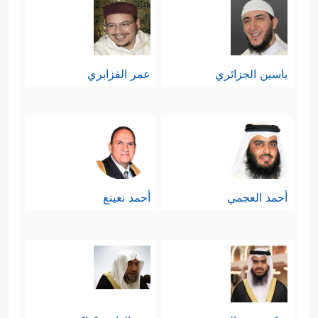
ياسين الجزائري
عمر القزابري
أحمد العجمي
أحمد نعينع