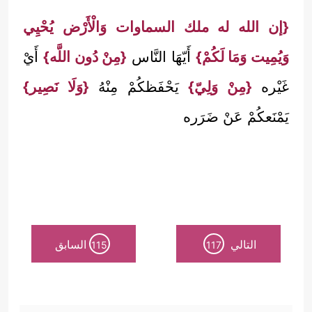
{إن الله له ملك السماوات وَالْأَرْض يُحْيِي
وَيُمِيت وَمَا لَكُمْ}
أَيّهَا النَّاس
{مِنْ دُون اللَّه}
أَيْ
غَيْره
{مِنْ وَلِيّ}
يَحْفَظكُمْ مِنْهُ
{وَلَا نَصِير}
يَمْنَعكُمْ عَنْ ضَرَره
التالي
السابق
115
117