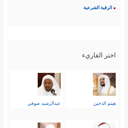
الرقية الشرعية
اختر القاريء
هيثم الدخين
عبدالرشيد صوفي