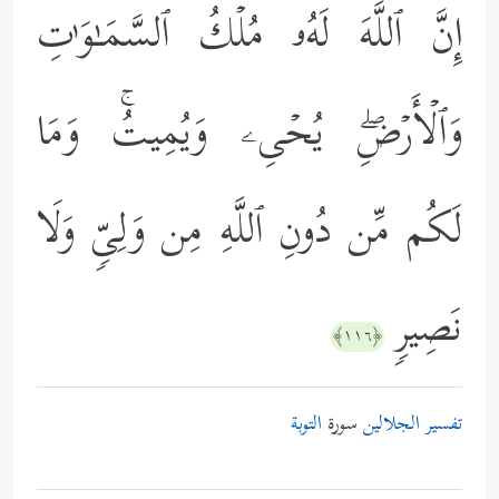
إِنَّ ٱللَّهَ لَهُۥ مُلۡكُ ٱلسَّمَـٰوَ ٰ⁠تِ
وَٱلۡأَرۡضِۖ یُحۡیِۦ وَیُمِیتُۚ وَمَا
لَكُم مِّن دُونِ ٱللَّهِ مِن وَلِیࣲّ وَلَا
نَصِیرࣲ
﴿١١٦﴾
تفسير الجلالين
سورة
التوبة