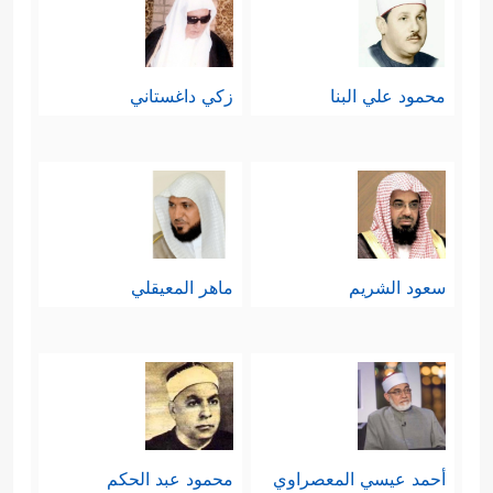
محمود علي البنا
زكي داغستاني
سعود الشريم
ماهر المعيقلي
أحمد عيسي المعصراوي
محمود عبد الحكم