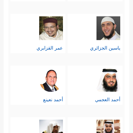
ياسين الجزائري
عمر القزابري
أحمد العجمي
أحمد نعينع