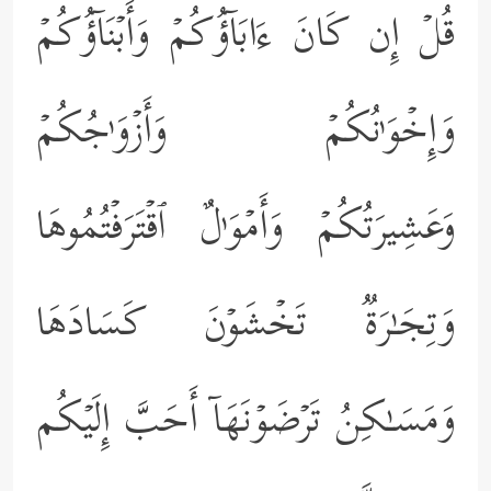
قُلۡ إِن كَانَ ءَابَاۤؤُكُمۡ وَأَبۡنَاۤؤُكُمۡ
وَإِخۡوَ ٰ⁠نُكُمۡ وَأَزۡوَ ٰ⁠جُكُمۡ
وَعَشِیرَتُكُمۡ وَأَمۡوَ ٰ⁠لٌ ٱقۡتَرَفۡتُمُوهَا
وَتِجَـٰرَةࣱ تَخۡشَوۡنَ كَسَادَهَا
وَمَسَـٰكِنُ تَرۡضَوۡنَهَاۤ أَحَبَّ إِلَیۡكُم