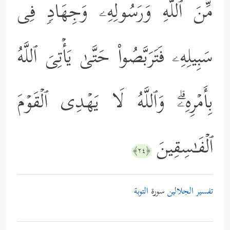
مِّنَ ٱللَّهِ وَرَسُولِهِۦ وَجِهَادࣲ فِی
سَبِیلِهِۦ فَتَرَبَّصُواْ حَتَّىٰ یَأۡتِیَ ٱللَّهُ
بِأَمۡرِهِۦۗ وَٱللَّهُ لَا یَهۡدِی ٱلۡقَوۡمَ
ٱلۡفَـٰسِقِینَ
﴿٢٤﴾
تفسير الجلالين
سورة
التوبة