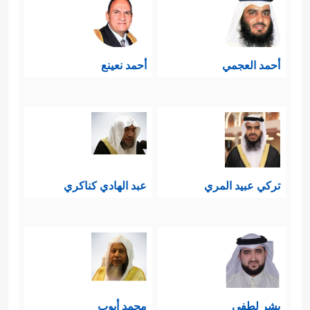
أحمد العجمي
أحمد نعينع
تركي عبيد المري
عبد الهادي كناكري
بشر لطفي
محمد أيوب