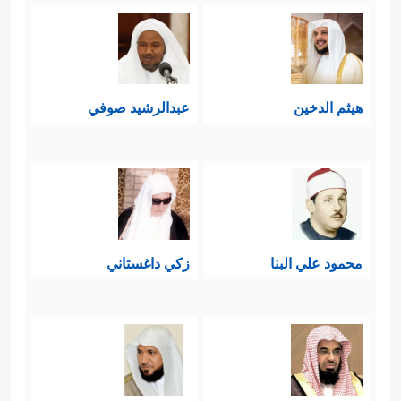
هيثم الدخين
عبدالرشيد صوفي
محمود علي البنا
زكي داغستاني